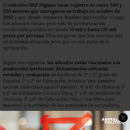
El
colectivo SEP Págame tiene registro de entre 300 y
350 autores que entregaron su trabajo en octubre de
2013
y que, desde entonces, batallan para recibir el pago.
Los adeudos varían, pero sólo de la información
recolectada pueden ser desde
13 mil y hasta 135 mil
pesos por persona
. Ellos aseguran que hay muchos más
en la misma situación pero que no son parte de la
agrupación.
Según sus registros,
los adeudos están vinculados a la
producción intelectual, dictaminación editorial,
revisión y evaluación
de los libros de 1º y 2º grado de
Español, 1º y 2º de Educación Artística “que también
incluye materiales para el maestro”, 4º a 6º de Historia; 5º
y 6º de Formación Cívica y Ética; 1º a 6º de los libros de
Lecturas; 1º a 6º de Educación Física “con libro para
maestro”; y la revisión de los materiales de secundaria.
La versión de la SEP