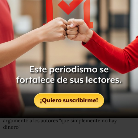
Laura Athié
, quien arrancó el proyecto de los nuevos
materiales que actualmente no han sido pagados “fue
Directora General Adjunta de Materiales Educativos de la
SEP de febrero de 2013 y hasta junio de 2014”
rechazó
hablar con Animal Político sobre el tema.
Desde su salida hubo diversos cambios en la Dirección.
Actualmente el director general adjunto es Ernesto
López Orendain y
quien está a cargo de resolver el tema
de los adeudos es Edgar Tafolla Castrejón
, director de
Administración de Recursos.
Tafolla dijo en entrevista que
“el tema se está
atendiendo y se está avanzando en las negociaciones”
.
Rechazó explicar por qué los recursos de 2013 no se
destinaron al pago de la producción de los nuevos
materiales o por qué en los años siguientes la SEP
argumentó a los autores “que simplemente no hay
dinero”·