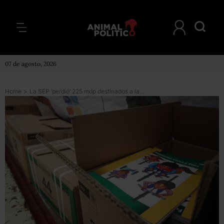
07 de agosto, 2026
Home
>
La SEP ‘perdió’ 225 mdp destinados a la producción de libros