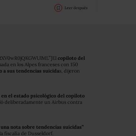
Leer después
YRXV0wR0jQKGWUlML”]El
copiloto del
ada en los Alpes franceses con 150
o a sus tendencias suicida
s, dijeron
en el estado psicológico del copiloto
elló deliberadamente un Airbus contra
 una nota sobre tendencias suicidas”
a fiscalía de Dusseldorf.