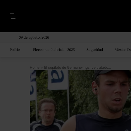
09 de agosto, 2026
Política
Elecciones Judiciales 2025
Seguridad
México De
Home
>
El copiloto de Germanwings fue tratado por tendencias suicidas: fiscales