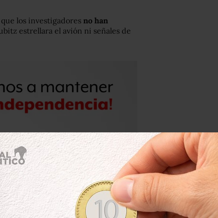
o que los investigadores
no han
bitz estrellara el avión ni señales de