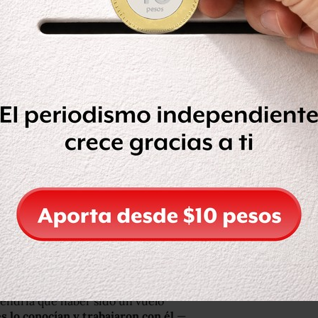
manes el lunes, el investigador de la
Associated Press que las
autoridades
lizado a Andreas Lubitz o llevarlo a
ngs, que se estrelló contra una
ana pasada mientras cubría la ruta
nia, matando a todos los que iban a
 claramente psicológico”
, dijo Michel.
e Lubitz impidiese la entrada del
a abrir la puerta antes de ordenar
tendría que haber sido un vuelo
 lo conocían y trabajaron con él
—