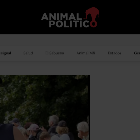
sigual
Salud
El Sabueso
Animal MX
Estados
Gén