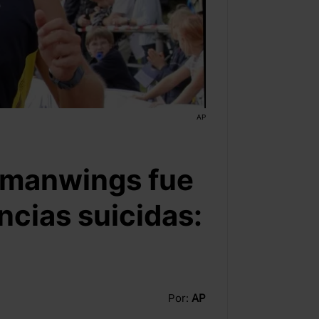
AP
ermanwings fue
ncias suicidas:
Por:
AP