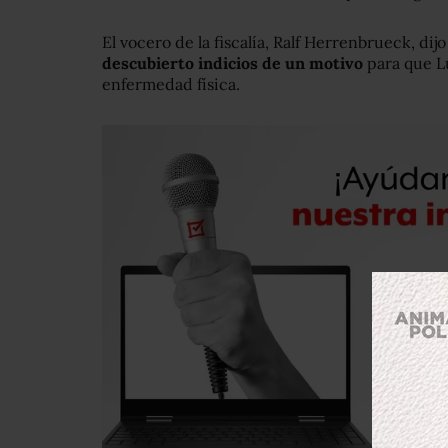
El vocero de la fiscalía, Ralf Herrenbrueck, dij
descubierto indicios de un motivo
para que Lu
enfermedad física.