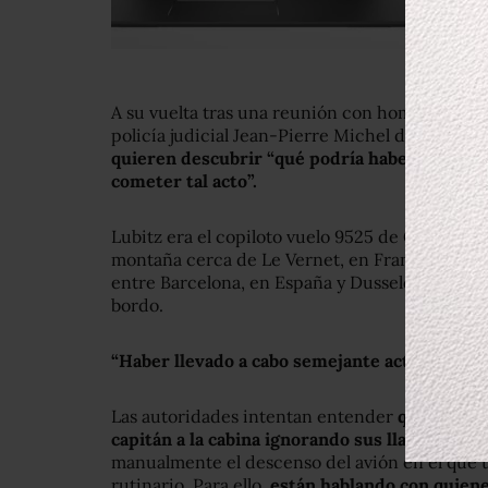
A su vuelta tras una reunión con homólogos ale
policía judicial Jean-Pierre Michel dijo a The 
quieren descubrir “qué podría haber desestabi
cometer tal acto”.
Lubitz era el copiloto vuelo 9525 de Germanwi
montaña cerca de Le Vernet, en France, la sem
entre Barcelona, en España y Dusseldorf, Alema
bordo.
“Haber llevado a cabo semejante acto es algo
Las autoridades intentan entender
qué hizo qu
capitán a la cabina ignorando sus llamados
par
manualmente el descenso del avión en el que 
rutinario. Para ello,
están hablando con quienes