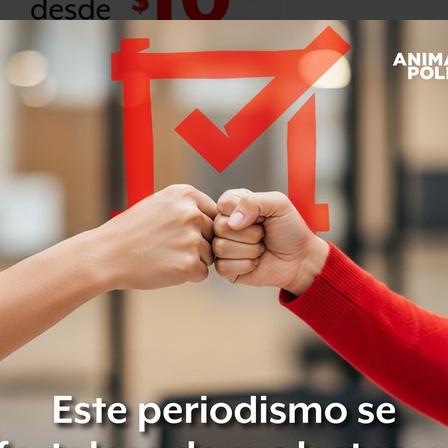
r de una tercera parte de la nueva
cede de Asia y más de la mitad
representación de líderes femeninas
y
 sectores sin fines de lucro
olítica y gobierno, medios de