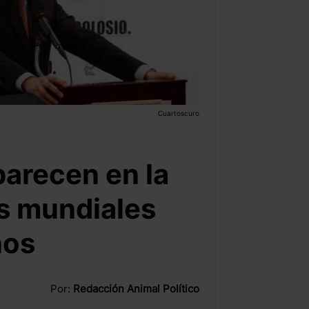
Cuartoscuro
arecen en la
es mundiales
ños
Por:
Redacción Animal Político