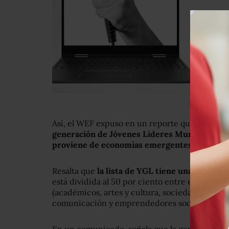
Así, el WEF expuso en un reporte que
alrededo
generación de Jóvenes Líderes Mundiales pro
proviene de economías emergentes.
Resalta que
la lista de YGL tiene una fuerte 
está dividida al 50 por ciento entre empresas y
(académicos, artes y cultura, sociedad civil, p
comunicación y emprendedores sociales).