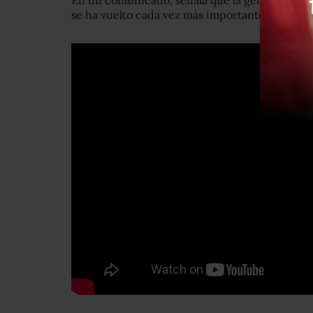
En un comunicado, señala que la generación 
se ha vuelto cada vez más importante desde su