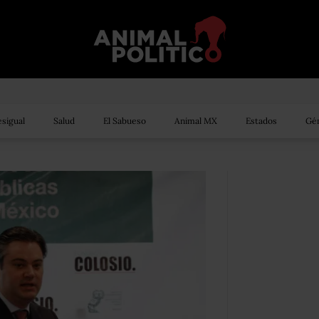
sigual
Salud
El Sabueso
Animal MX
Estados
Gén