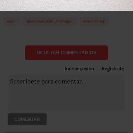
Etiquetas:
BBOY
BRAKE DANCE EN UNA PIERNA
BREAK DANCE
OCULTAR COMENTARIOS
Iniciar sesión
Registrate
Suscribete para comentar...
COMENTAR