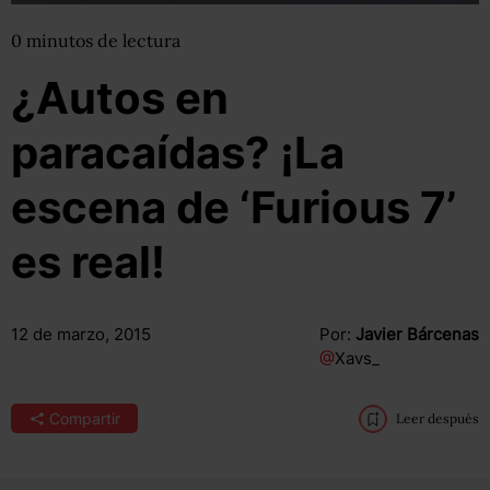
0
minutos
de lectura
¿Autos en
paracaídas? ¡La
escena de ‘Furious 7’
es real!
12 de marzo, 2015
Por:
Javier Bárcenas
@
Xavs_
Compartir
Leer después