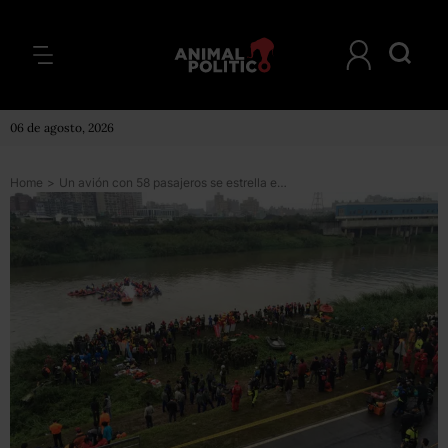
06 de agosto, 2026
Home
>
Un avión con 58 pasajeros se estrella en Taiwán; mueren 26