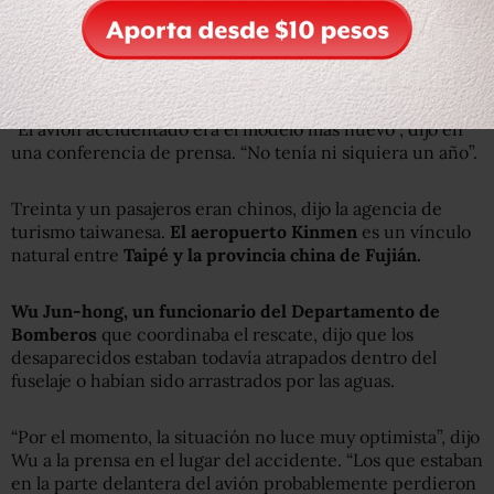
con el avión se perdió cuatro minutos después del
despegue. Agregó que las condiciones climáticas eran
propicias para los vuelos y que se desconoce la causa del
accidente.
“El avión accidentado era el modelo más nuevo”, dijo en
una conferencia de prensa. “No tenía ni siquiera un año”.
Treinta y un pasajeros eran chinos, dijo la agencia de
turismo taiwanesa.
El aeropuerto Kinmen
es un vínculo
natural entre
Taipé y la provincia china de Fujián.
Wu Jun-hong, un funcionario del Departamento de
Bomberos
que coordinaba el rescate, dijo que los
desaparecidos estaban todavía atrapados dentro del
fuselaje o habían sido arrastrados por las aguas.
“Por el momento, la situación no luce muy optimista”, dijo
Wu a la prensa en el lugar del accidente. “Los que estaban
en la parte delantera del avión probablemente perdieron