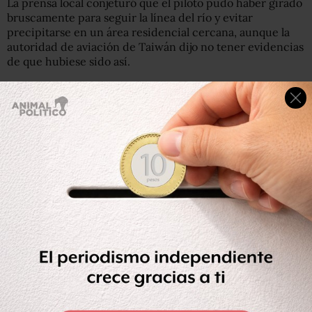
La prensa local conjeturó que el piloto pudo haber girado
bruscamente para seguir la línea del río y evitar
precipitarse en un área residencial cercana, aunque la
autoridad de aviación de Taiwán dijo no tener evidencias
de que hubiese sido así.
Las emisoras taiwanesas difundieron una y otra vez una
grabación del contacto final de la cabina con la torre de
control en la que el piloto declara “Mayday” (emergencia)
tres veces. La grabación no ofrece pistas acerca del
motivo de la emergencia.
Es el segundo ATR22, de construcción franco-italiana,
que se estrella en un año. El vuelo del miércoles había
despegado a las 11:53 a.m. del aeropuerto Sungshan de
Taiwán en ruta a
las cercanas islas taiwanesas Kinmen
.
Poco después del despegue el piloto declaró la
emergencia, dijeron las autoridades de la aviación civil.
El director de TransAsia,
Peter Chen
, dijo que el contacto