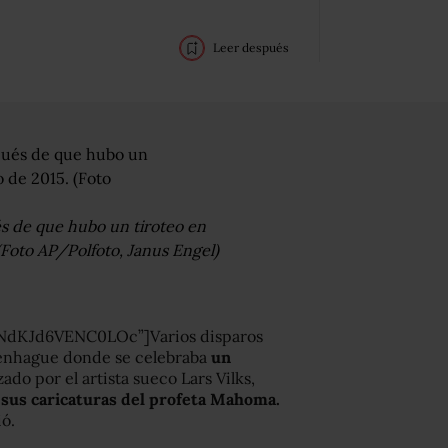
Leer después
és de que hubo un tiroteo en
(Foto AP/Polfoto, Janus Engel)
NNdKJd6VENC0LOc”]Varios disparos
penhague donde se celebraba
un
ado por el artista sueco Lars Vilks,
r
sus caricaturas del profeta Mahoma.
ó.