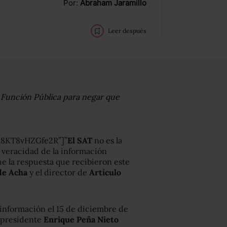
Por:
Abraham Jaramillo
Leer después
a Función Pública para negar que
Uq8KT8vHZGfe2R”]”
El SAT
no es la
 veracidad de la información
ue la respuesta que recibieron este
de Acha
y el director de
Artículo
 información el 15 de diciembre de
 presidente
Enrique Peña Nieto