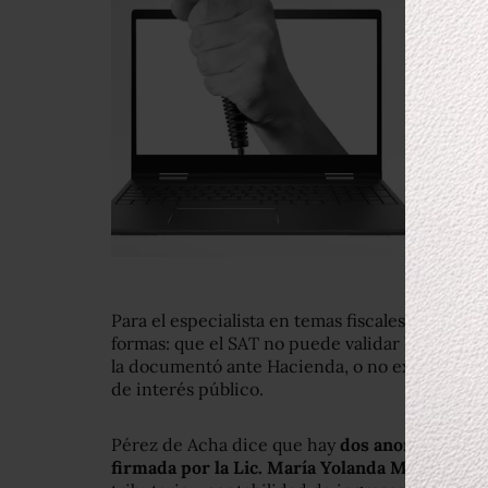
Para el especialista en temas fiscales la respu
formas: que el SAT no puede validar la inform
la documentó ante Hacienda, o no existe dispo
de interés público.
Pérez de Acha dice que hay
dos anomalías leg
firmada por la Lic. María Yolanda Mata Valla