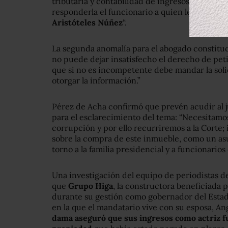
tributaria y contabilidad de ingresos, siendo 
responderla el funcionario a quien le fue dirigi
Aristóteles Núñez
“.
La segunda anomalía para el abogado constituci
no puede dejar insatisfecho el derecho de pet
que si no es incompetente debe mandar la soli
otorgar la información.”
Pérez de Acha confirmó que prevén acudir al 
para el esclarecimiento del tema: “Necesitamos
corrupción y por ello recurriremos a la Corte;
sobre la compra de este inmueble, como un asu
torno a la familia presidencial y a funcionarios 
Una investigación del equipo de periodistas de
que
Grupo Higa
, la constructora beneficiada 
durante su gestión como gobernador del Estado
en la que el mandatario vive con su esposa, An
dama aseguró que sus ingresos como actriz f