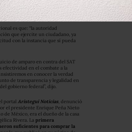
que la Constitución exige que debe
da, en este caso el titular del SAT,
onal es que: “la autoridad
ición que ejercite un ciudadano, ya
citud con la instancia que sí pueda
juicio de amparo en contra del SAT
 efectividad en el combate a la
 insistiremos en conocer la verdad
nto de transparencia y legalidad en
del gobierno federal”, dijo.
l portal
Aristegui Noticias
, denunció
por el presidente Enrique Peña Nieto
 de México, era el dueño de la casa
gélica Rivera. La
primera
ueron suficientes para comprar la