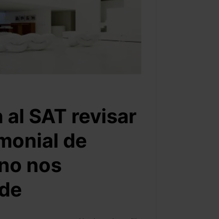
al SAT revisar
monial de
“no nos
nde