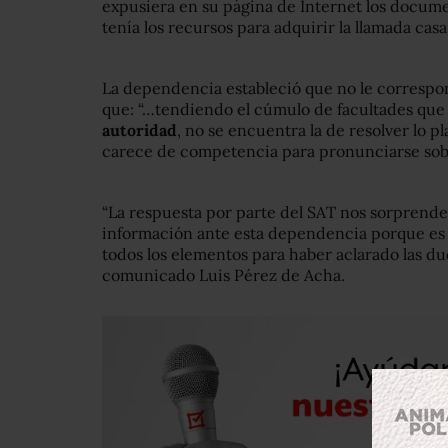
expusiera en su página de Internet los docum
tenía los recursos para adquirir la llamada casa
La dependencia estableció que no le correspon
que: “…tendiendo el cúmulo de facultades que 
autoridad
, no se encuentra la de resolver lo 
carece de competencia para pronunciarse sobre
“La respuesta por parte del SAT nos sorprende
información ante esta dependencia porque es 
todos los elementos para haber aclarado las du
comunicado Luis Pérez de Acha.