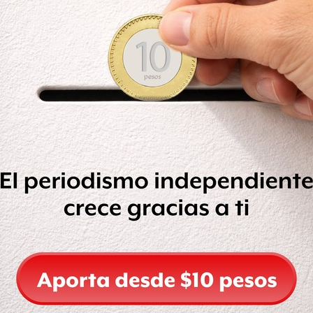
esta puede interpretarse de dos
ación porque
Angélica Rivera
no
sición a transparentar información
ales
: “por un lado, se encuentra
do
, administradora central de cuenta