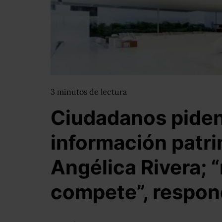
3
minutos
de lectura
Ciudadanos piden 
información patri
Angélica Rivera; 
compete”, respo