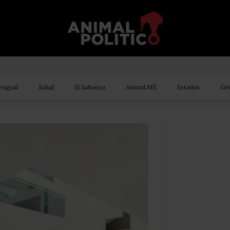
sigual
Salud
El Sabueso
Animal MX
Estados
Gén