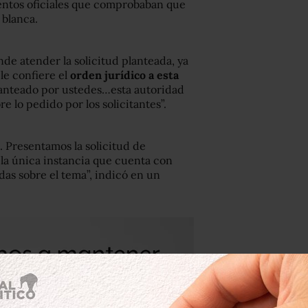
entos oficiales que comprobaban que
 blanca.
de atender la solicitud planteada, ya
le confiere el
orden jurídico a esta
planteado por ustedes…esta autoridad
 lo pedido por los solicitantes”.
. Presentamos la solicitud de
la única instancia que cuenta con
das sobre el tema”, indicó en un