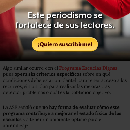
de los aprendizajes, así como la práctica de valores
cívicos y éticos”.
El informe que recibió el Congreso este miércoles detalla
que los alcances del programa se originan en el diseño
del mismo, pues
no se determina qué características
debe tener una escuela para considerarse segura, a qué
público atender o en qué consiste “el fortalecimiento
de la seguridad escolar”.
Algo similar ocurre con el
Programa Escuelas Dignas
,
pues
opera sin criterios específicos
sobre en qué
condiciones debe estar un plantel para tener acceso a los
recursos, sin un plan para realizar las mejoras tras
detectar problemas o cuál es la población objetivo.
La ASF señaló que
no hay forma de evaluar cómo este
programa contribuye a mejorar el estado físico de las
escuelas
y a tener un ambiente óptimo para el
aprendizaje.