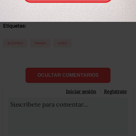
Compartir
Leer después
Etiquetas:
BUZZFEED
OBAMA
VIDEO
OCULTAR COMENTARIOS
Iniciar sesión
Registrate
Suscribete para comentar...