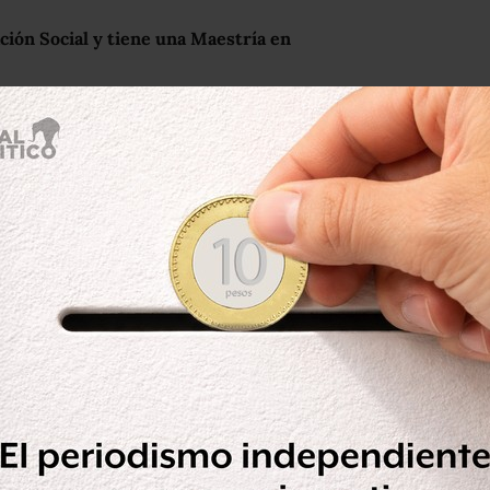
ción Social
y tiene una Maestría en
l
@PRDmexico
a la gubernatura de
//t.co/G1W45Hyewx
rero 16, 2015