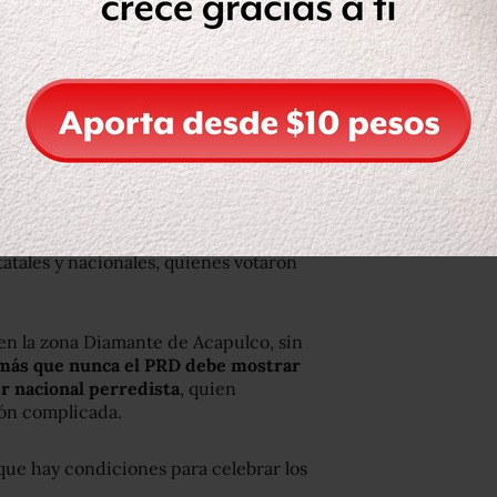
pic.twitter.com/djpTB6EExK
rero 15, 2015
resencia del líder nacional del PRD
,
tatales y nacionales, quienes votaron
 en la zona Diamante de Acapulco, sin
más que nunca el PRD debe mostrar
er nacional perredista
, quien
ión complicada.
que hay condiciones para celebrar los