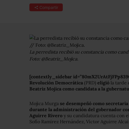
Compartir
La perredista recibió su constancia como candid
Foto: @Beatriz_Mojica.
[contextly_sidebar id=”80mX2UrAtFjFPp839t
Revolución Democrática
(PRD)
eligió
la tarde
Beatriz Mojica como candidata a la gubernat
Mojica Murga
se desempeñó como secretaria 
durante la administración del gobernador con
Aguirre Rivero
y su candidatura cuenta con el
Sofío Ramírez Hernández, Víctor Aguirre Alcain