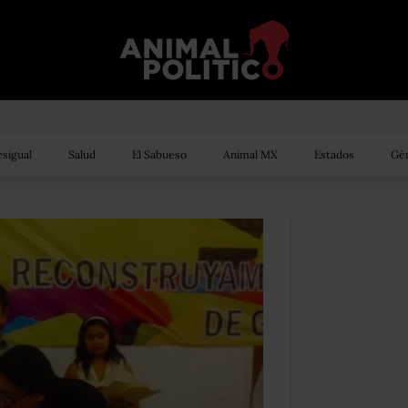
sigual
Salud
El Sabueso
Animal MX
Estados
Gén