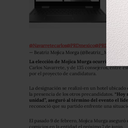
@Navarretecarlos
@PRDmexico
@PRDGuerrero
— Beatriz Mojica Morga (@Beatriz_Mojica)
feb
La elección de Mojica Murga ocurrió ante la p
Carlos Navarrete, y de 135 consejeros, entre es
por el proyecto de candidatura.
La designación se realizó en un hotel ubicado
la presencia de los otros precandidatos.
“Hoy 
unidad”, aseguró al término del evento el líd
reconoció que su partido enfrente una situac
El pasado 9 de febrero, Mojica Murga aseguró 
comicios en la entidad el próximo 7 de junio.