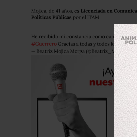
Mojica, de 41 años,
es Licenciada en Comunica
Políticas Públicas
por el ITAM.
He recibido mi constancia como candidata de
#Guerrero
Gracias a todas y todos los…
http:
— Beatriz Mojica Morga (@Beatriz_Mojica)
feb