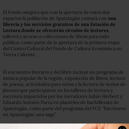
El Fondo asegura que con la apertura de estos dos
espacios la población de Apatzingán contará con
una
librería y los servicios gratuitos de una Estación de
Lectura donde se ofrecerán círculos de lectores
,
talleres y acceso a colecciones de libros para todo
público, como parte de la apertura de la primera etapa
del Centro Cultural del Fondo de Cultura Económica en
Tierra Caliente.
El encuentro literario y del libro incluye un programa de
música popular de la región, exposición de libros, lectura
de poesía, actividades para niños y la lectura de textos de
jóvenes que participaron en los talleres de lectura y
escritura impartidos por los narradores Julián Herbert y
Eduardo Antonio Parra en planteles de bachillerato de
Apatzingán, como parte del programa del FCE “Escritores
en Apatzingán: una saga”.