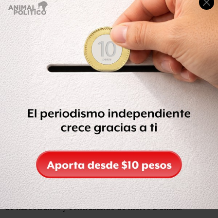
Apatzingán es uno de los municipios más violentos del
país, de acuerdo con el último informe de la CNDH, está
ubicado en la zona de Tierra Caliente, es considerado
uno de los principales bastiones de
Los Caballeros
Templarios
, un cártel con rasgos de secta religiosa
acusado de secuestros y extorsiones en la zona, además
de narcotráfico y contrabando de hierro a China.