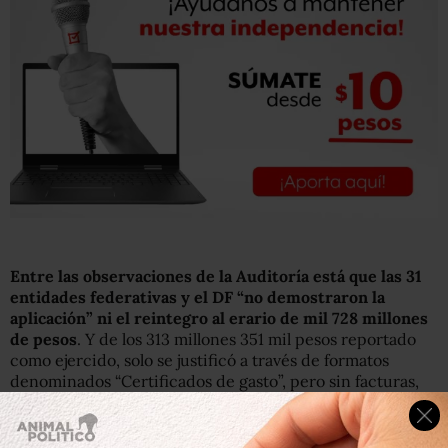
Entre las observaciones de la Auditoría está que las 31
entidades federativas y el DF “no demostraron la
aplicación” ni el reintegro al erario de mil 728 millones
de pesos
. Y de los 313 millones 351 mil pesos reportado
como ejercido, solo se justificó a través de formatos
denominados “Certificados de gasto”, pero sin facturas,
por lo que “no aseguran el seguimiento y la transparencia
en la aplicación y comprobación de los recursos”, lo que
significa un “probable daño o perjuicio o ambos” al erario