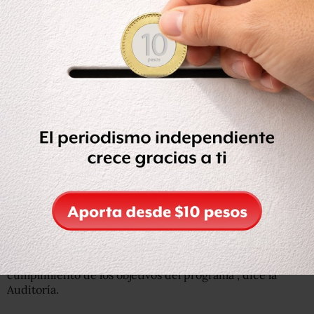
público.
Los subsidios asignados por la
Secretaría de Salud están
previstos para que las entidades mejoren las
condiciones de operación de las unidades médicas a
través de “proyectos de dignificación
, conservación,
mantenimiento, equipamiento y obra nueva”.
Sin embargo,
desde el diseño de la asignación hay
errores que se traducen en un poco rendición de
cuentas,
pues la Secretaría de Salud “no demostró los
parámetros y elementos que consideró para determinar
la viabilidad de las actividades o proyectos, importes y
distribución de gasto autorizados”, por lo que la
aprobación de los montos “no se sujetó a criterios de
objetividad, equidad y transparencia en función de las
necesidades de cada estado para garantizar el
cumplimiento de los objetivos del programa”, dice la
Auditoría.