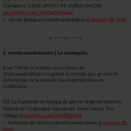
Contadero. URGE APOYO DE AMBULANCIAS!
pic.twitter.com/MWhtGMpaoU
— Adrián Rubalcava (@AdrianRubalcava)
January 29, 2015
o – – – o – – – o
4. @webcamsdemexico | La estampida
A las 7:09 de la mañana una cámara de
WebcamsdeMéxico registró el destello que generó la
detonación de la pipa de Gas Express Nieto en
Cuajimalpa.
GIF La Explosión de la pipa de gas en Hospital Materno
Infantil de Cuajimalpa vista desde Torre Latino. Fue
7:09am
pic.twitter.com/YnSlP1po3d
— Webcams de México (@webcamsdemexico)
January 29,
2015