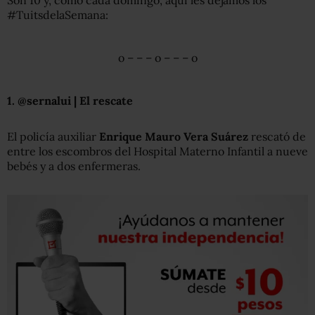
Son 10 y, como cada domingo, aquí les dejamos los
#TuitsdelaSemana:
o – – – o – – – o
1. @sernalui | El rescate
El policía auxiliar
Enrique Mauro Vera Suárez
rescató de
entre los escombros del Hospital Materno Infantil a nueve
bebés y a dos enfermeras.