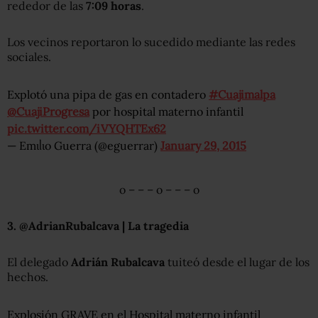
rededor de las
7:09 horas
.
Los vecinos reportaron lo sucedido mediante las redes
sociales.
Explotó una pipa de gas en contadero
#Cuajimalpa
@CuajiProgresa
por hospital materno infantil
pic.twitter.com/iVYQHTEx62
— Emιᥣιo Guerra (@eguerrar)
January 29, 2015
o – – – o – – – o
3. @AdrianRubalcava | La tragedia
El delegado
Adrián Rubalcava
tuiteó desde el lugar de los
hechos.
Explosión GRAVE en el Hospital materno infantil