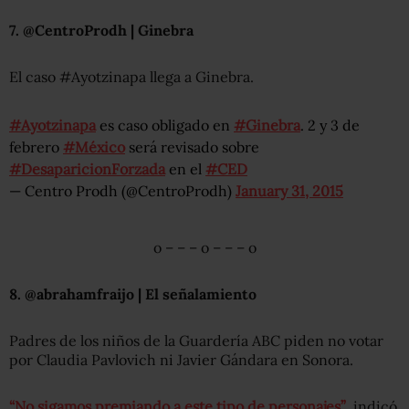
7. @CentroProdh | Ginebra
El caso #Ayotzinapa llega a Ginebra.
#Ayotzinapa
es caso obligado en
#Ginebra
. 2 y 3 de
febrero
#México
será revisado sobre
#DesaparicionForzada
en el
#CED
— Centro Prodh (@CentroProdh)
January 31, 2015
o – – – o – – – o
8. @abrahamfraijo | El señalamiento
Padres de los niños de la Guardería ABC piden no votar
por Claudia Pavlovich ni Javier Gándara en Sonora.
“No sigamos premiando a este tipo de personajes”
, indicó