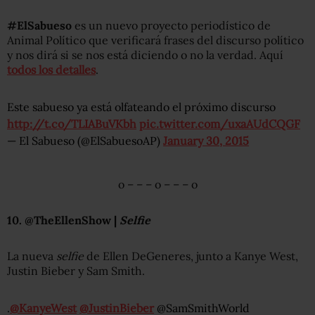
#ElSabueso
es un nuevo proyecto periodístico de
Animal Político que verificará frases del discurso político
y nos dirá si se nos está diciendo o no la verdad. Aquí
todos los detalles
.
Este sabueso ya está olfateando el próximo discurso
http://t.co/TLIABuVKbh
pic.twitter.com/uxaAUdCQGF
— El Sabueso (@ElSabuesoAP)
January 30, 2015
o – – – o – – – o
10. @TheEllenShow |
Selfie
La nueva
selfie
de Ellen DeGeneres, junto a Kanye West,
Justin Bieber y Sam Smith.
.
@KanyeWest
@JustinBieber
@SamSmithWorld