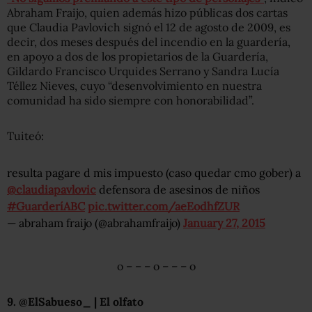
Abraham Fraijo, quien además hizo públicas dos cartas
que Claudia Pavlovich signó el 12 de agosto de 2009, es
decir, dos meses después del incendio en la guardería,
en apoyo a dos de los propietarios de la Guardería,
Gildardo Francisco Urquides Serrano y Sandra Lucía
Téllez Nieves, cuyo “desenvolvimiento en nuestra
comunidad ha sido siempre con honorabilidad”.
Tuiteó:
resulta pagare d mis impuesto (caso quedar cmo gober) a
@claudiapavlovic
defensora de asesinos de niños
#GuarderíABC
pic.twitter.com/aeEodhfZUR
— abraham fraijo (@abrahamfraijo)
January 27, 2015
o – – – o – – – o
9. @ElSabueso_ | El olfato