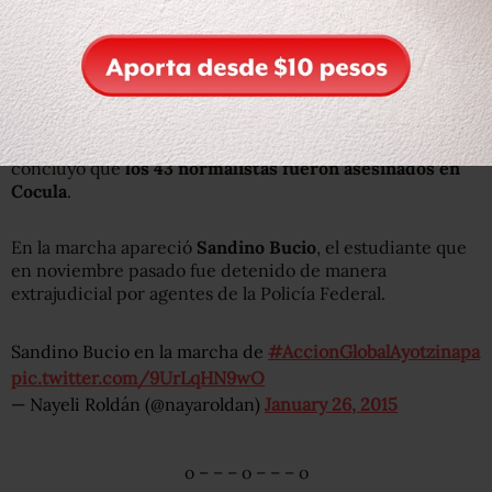
o – – – o – – – o
6. @nayaroldan | #AcciónGlobalporAyotzinapa
El lunes 26 de enero se realizó la octava
#AcciónGlobalporAyotzinapa
. Un día después la PGR
concluyó que
los 43 normalistas fueron asesinados en
Cocula
.
En la marcha apareció
Sandino Bucio
, el estudiante que
en noviembre pasado fue detenido de manera
extrajudicial por agentes de la Policía Federal.
Sandino Bucio en la marcha de
#AccionGlobalAyotzinapa
pic.twitter.com/9UrLqHN9wO
— Nayeli Roldán (@nayaroldan)
January 26, 2015
o – – – o – – – o