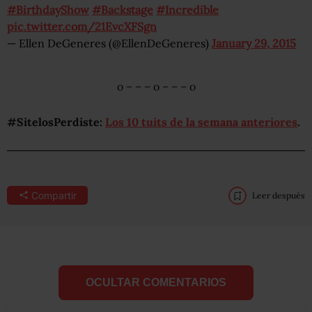
#BirthdayShow
#Backstage
#Incredible
pic.twitter.com/21EvcXFSgn
— Ellen DeGeneres (@EllenDeGeneres)
January 29, 2015
o – – – o – – – o
#SitelosPerdiste:
Los 10 tuits de la semana anteriores
.
Compartir
Leer después
OCULTAR COMENTARIOS