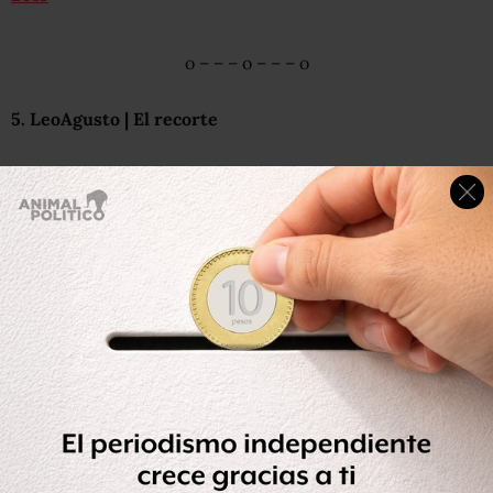
o – – – o – – – o
5. LeoAgusto | El recorte
El recorte al gasto público anunciado por Hacienda será
por
124 mil 300 millones de pesos
al gasto público, lo que
representa el 0.7% del Producto Interno Bruto. Se
cancela el proyecto del tren transpeninsular en Yucatán
y el del tren México-Querétaro.
Se tuiteó:
"Soy responsable del timón mas no de la tormenta"
JoLoPo, ft Luis Videgaray
— Leo Agusto (@LeoAgusto)
January 30, 2015