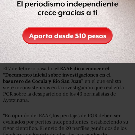
Dijo que los padres de los normalistas desaparecidos
respaldan el trabajo realizado por los peritos
argentinos
, consideran que
la verdad histórica sobre el
caso no ha sido establecida
,
exigen la apertura a la
opinión pública de todos los peritajes
y acusan que,
mientras no haya un grupo independiente en México,
las
investigaciones del gobierno no tendrán credibilidad.
El 7 de febrero pasado,
el EAAF dio a conocer el
“Documento inicial sobre investigaciones en el
basurero de Cocula y Río San Juan”
en el que enlista
siete inconsistencias en la investigación que realizó la
PGR sobre la desaparición de los 43 normalistas de
Ayotzinapa.
“En opinión del EAAF, los peritajes de PGR deben ser
evaluados por peritos independientes, estableciendo su
rigor científico. El envío de 20 perfiles genéticos de los
familiares de los estudiantes desaparecidos de