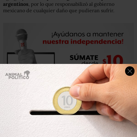
argentinos
, por lo que responsabilizó al gobierno
mexicano de cualquier daño que pudieran sufrir.
Al tomar la palabra,
Omar García, un normalista que
sobrevivió al ataque
ocurrido el 26 de septiembre
pasado,
dio a conocer cuatro puntos sobre la postura de
los familiares.