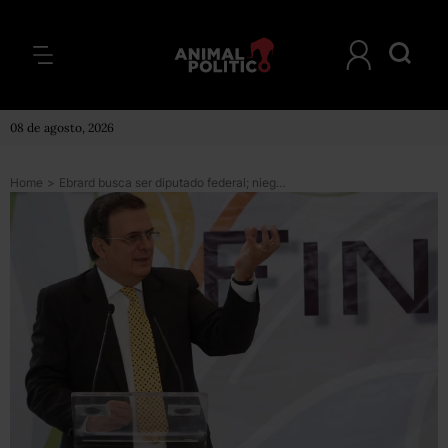
08 de agosto, 2026
Home
>
Ebrard busca ser diputado federal; niega que sea por fuero