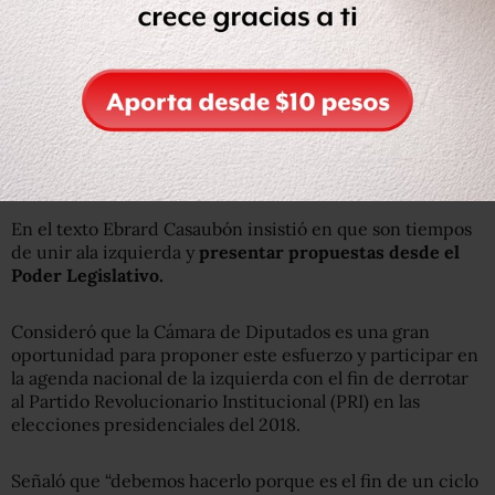
“Voy al Congreso para construir una agenda propia en
donde la gente sea el centro de todas las políticas y
acciones de gobierno y reconstruir a la izquierda, que
hoy está fragmentada y para recuperar su legitimidad
como conducto a favor de las decisiones por la gente”,
anotó.
En el texto Ebrard Casaubón insistió en que son tiempos
de unir ala izquierda y
presentar propuestas desde el
Poder Legislativo.
Consideró que la Cámara de Diputados es una gran
oportunidad para proponer este esfuerzo y participar en
la agenda nacional de la izquierda con el fin de derrotar
al Partido Revolucionario Institucional (PRI) en las
elecciones presidenciales del 2018.
Señaló que “debemos hacerlo porque es el fin de un ciclo