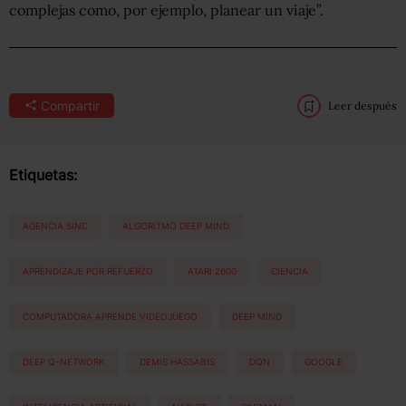
complejas como, por ejemplo, planear un viaje”.
Compartir
Leer después
Etiquetas:
AGENCIA SINC
ALGORITMO DEEP MIND
APRENDIZAJE POR REFUERZO
ATARI 2600
CIENCIA
COMPUTADORA APRENDE VIDEOJUEGO
DEEP MIND
DEEP Q-NETWORK
DEMIS HASSABIS
DQN
GOOGLE