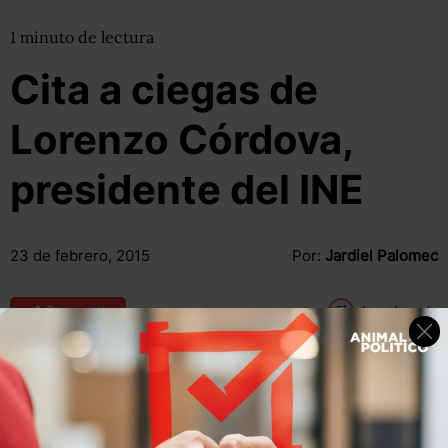
1
minuto
de lectura
Cita a ciegas de
Lorenzo Córdova,
presidente del INE
23 de febrero, 2015
Por:
Jardiel Palomec
Compartir
Leer después
“Este es un momento, creo, para cerrar filas en torno a la
institucionalidad democrática que a lo largo de tres