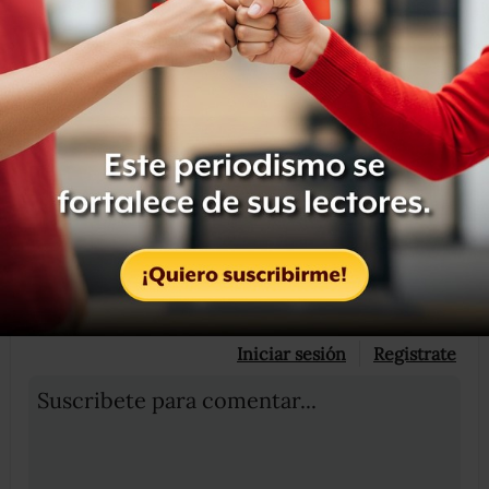
décadas y media hemos venido construyendo, este es el
momento para defender a las instituciones electorales”.
Compartir
Leer después
OCULTAR COMENTARIOS
Iniciar sesión
Registrate
Suscribete para comentar...