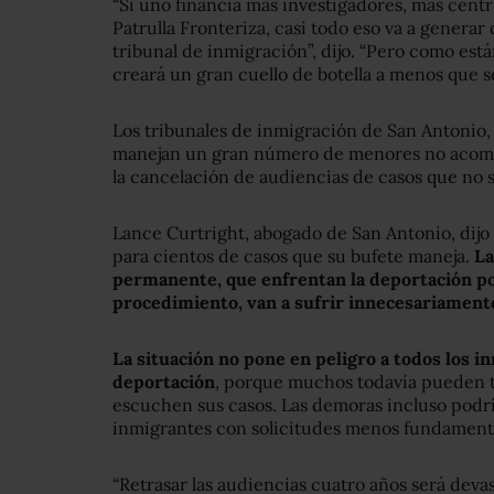
“Si uno financia más investigadores, más cent
Patrulla Fronteriza, casi todo eso va a genera
tribunal de inmigración”, dijo. “Pero como est
creará un gran cuello de botella a menos que 
Los tribunales de inmigración de San Antonio, 
manejan un gran número de menores no acompa
la cancelación de audiencias de casos que no s
Lance Curtright, abogado de San Antonio, dijo
para cientos de casos que su bufete maneja.
La
permanente, que enfrentan la deportación po
procedimiento, van a sufrir innecesariamente 
La situación no pone en peligro a todos los i
deportación
, porque muchos todavía pueden tr
escuchen sus casos. Las demoras incluso podr
inmigrantes con solicitudes menos fundamenta
“Retrasar las audiencias cuatro años será devas