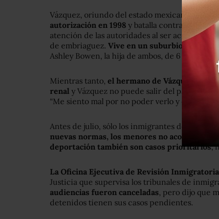
Vázquez, oriundo del estado mexicano de Gua
autorización en 1998
y batalla contra la depor
atención de las autoridades al ser acusado po
de embriaguez.
Vive en un suburbio de Denv
Ashley Bowen, la hija de ambos, de 6 años,
y es
Mientras tanto,
el hermano de Vázquez en Méx
renal
y Vázquez no puede salir del país. “Es tris
“Me siento mal por no poder verlo y despedirm
Antes de julio, sólo los inmigrantes detenidos 
nuevas normas, los menores no acompañados y
deportación también son casos prioritarios
, 
La Oficina Ejecutiva de Revisión Inmigratoria
Justicia que supervisa los tribunales de inmig
audiencias fueron canceladas
, pero dijo que 
detenidos tienen sus casos pendientes.