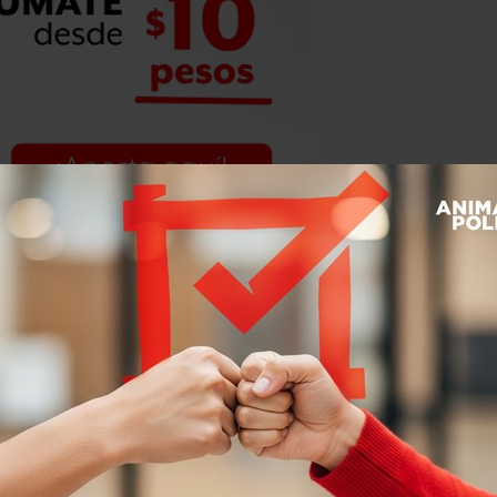
e en 30 años de carrera nunca vio
o si no existiera el tribunal”, agregó.
Guevara
, de 34 años,
obtuvo
cia permanente
, pero le falta un paso
aparecido
de la lista.