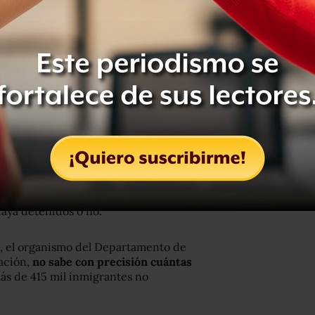
najuato,
entró a Estados Unidos sin
tación desde 2011, cuando llamó la
r segunda vez de conducir en estado
er
con su esposa estadounidense
peran su segundo hijo en agosto.
ico está muriendo de insuficiencia
te”, dijo en una entrevista telefónica.
e”.
eran casos prioritarios.
Bajo las
 las familias que enfrentan la
haya detenidos o no.
, el organismo del Departamento de
ración,
no sabe con precisión cuántas
más de 415 mil inmigrantes no