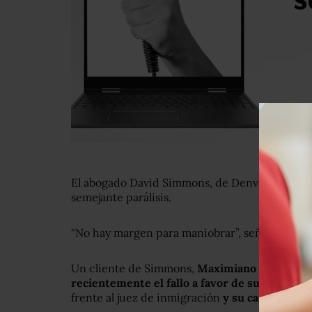
El abogado David Simmons, de Denver, dijo qu
semejante parálisis.
“No hay margen para maniobrar”, señaló. “Es com
Un cliente de Simmons,
Maximiano Vázquez 
recientemente el fallo a favor de su residen
frente al juez de inmigración
y su caso ha des