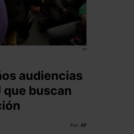
AP
ños audiencias
U que buscan
ción
Por:
AP