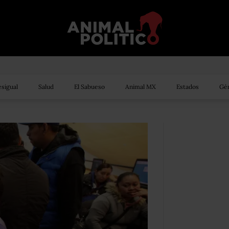
sigual
Salud
El Sabueso
Animal MX
Estados
Gén