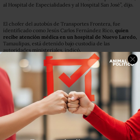
al Hospital de Especialidades y al Hospital San José”, dijo.
El chofer del autobús de Transportes Frontera, fue
identificado como Jesús Carlos Fernández Rico,
quien
recibe atención médica en un hospital de Nuevo Laredo,
Tamaulipas, está detenido bajo custodia de las
autoridades ministeriales, indicó.
Afirmó que el camión con número económico 4146, iba
con sobrecupo,
ya que tiene capacidad para 43 pasajeros
y en la unidad viajaban 51 personas, de Nuevo Laredo
hacia Nueva Rosita, Coahuila.