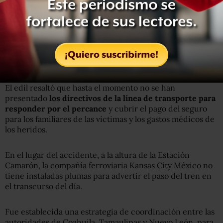
El edil resaltó que hasta el momento no se han
presentado
los directivos de la línea de transporte para
responder por el percance
y cubrir el pago del seguro
para los familiares de las víctimas y los gastos médicos de
los heridos.
En el lugar del accidente, a la altura de la Estación
Camarón, la compañía ferroviaria Kansas City México no
tiene instaladas plumas para advertir el paso del tren en
el transcurso del día.
Fue establecida una estrategia de coordinación entre las
autoridades de Coahuila, Tamaulipas y Nuevo León, para