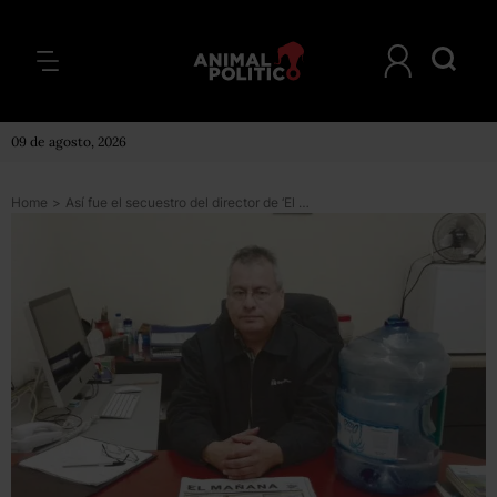
09 de agosto, 2026
Home
>
Así fue el secuestro del director de ‘El Mañana’ de Matamoros