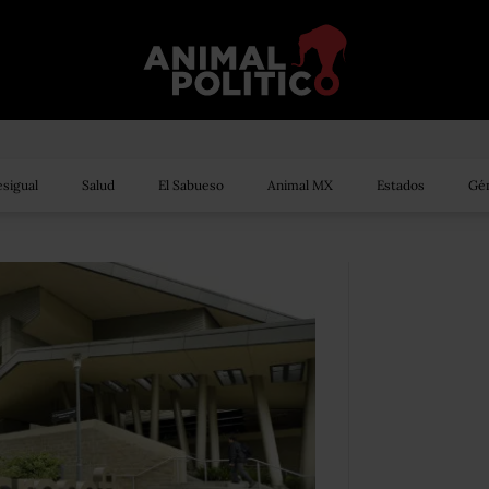
sigual
Salud
El Sabueso
Animal MX
Estados
Gén