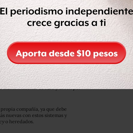
es más recientes, Windows 8 y 8.1.
arrolladores. Dichos sistemas a menudo
o mantenimiento es caro y difícil por
a propia compañía, ya que debe
más nuevas con estos sistemas y
cy
o heredados.