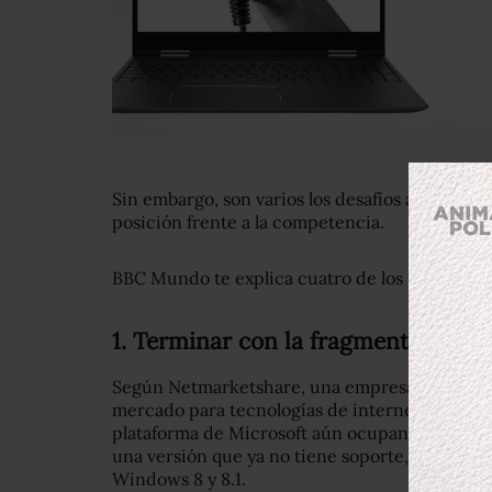
Sin embargo, son varios los desafíos a enfrent
posición frente a la competencia.
BBC Mundo te explica cuatro de los retos que 
1. Terminar con la fragmentación
Según Netmarketshare, una empresa especializ
mercado para tecnologías de internet, el 56% d
plataforma de Microsoft aún ocupan Windows 
una versión que ya no tiene soporte, y sólo un 
Windows 8 y 8.1.