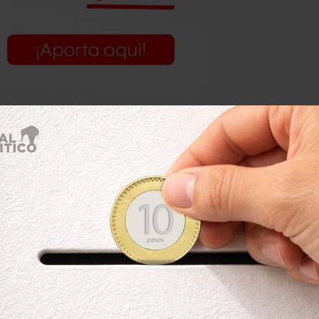
ar para que Microsoft recupere su
tiene por delante.
ada en estadísticas sobre cuotas de
e los aparatos que utilizan la
7, el 18% mantiene el Windows XP,
15% usa las versiones más recientes,