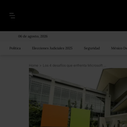
06 de agosto, 2026
Política
Elecciones Judiciales 2025
Seguridad
México De
Home
>
Los 4 desafíos que enfrenta Microsoft con su nuevo Windows 10