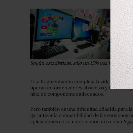
Según estadísticas, sólo un 15% usa las version
Esta fragmentación complica la vida a los des
operan en ordenadores obsoletos y lentos, cuy
falta de componentes adecuados.
Pero también es una dificultad añadida para l
garantizar la compatibilidad de las versiones 
aplicaciones anticuados, conocidos como
lega