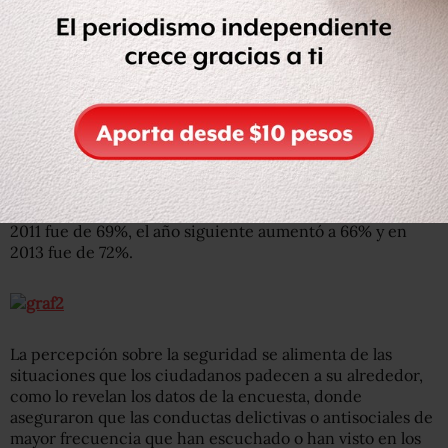
aumento
al pasar de 66 hasta 70%.
En la encuesta de 2014,
solo 28% de la población
mayor
de 18 años aseguró que
percibió el desempeño de la
policía como “muy o algo efectivo”.
Durante diciembre de 2014,
73% de los encuestados
consideró que
“en términos de delincuencia, vivir en su
ciudad es inseguro”.
Esto también representa un
aumento con respecto a los años anteriores, cuando en
2011 fue de 69%, el año siguiente aumentó a 66% y en
2013 fue de 72%.
La percepción sobre la seguridad se alimenta de las
situaciones que los ciudadanos padecen a su alrededor,
como lo revelan los datos de la encuesta, donde
aseguraron que las conductas delictivas o antisociales de
mayor frecuencia que han escuchado o han visto en los