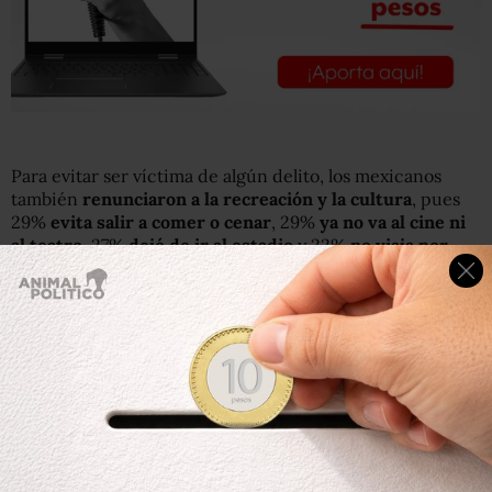
Para evitar ser víctima de algún delito, los mexicanos
también
renunciaron a la recreación y la cultura
, pues
29%
evita salir a comer o cenar
, 29%
ya no va al cine ni
al teatro
, 27%
dejó de ir al estadio
y 22%
no viaja por
carretera a otro estado o municipio.
Este tipo de decisiones puede explicarse con otro
indicador referente a la poca confianza que los
mexicanos tienen hacia los servidores públicos. Entre
septiembre de 2013 y diciembre de 2014 la
percepción
sobre la “poca o nada” efectividad de la policía fue en