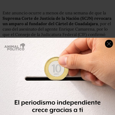
Este anuncio ocurre a menos de una semana de que la
Suprema Corte de Justicia de la Nación (SCJN) revocara
un amparo al fundador del Cártel de Guadalajara
, por el
caso del asesinato del agente Enrique Camarena, por lo
que el Consejo de la Judicatura Federal (CJF) confirmó
que era posible solicitar su reaprehensión.
Cuando quedó libre, en agosto de 2013, Caro Quintero
cumplía una condena a 40 años de cárcel (de los cuales
llevaba 28 años)
por narcotráfico y por el asesinato de
Camarena.