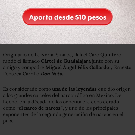
Originario de La Noria, Sinaloa, Rafael Caro Quintero
fundó el llamado
Cártel de Guadalajara
junto con su
amigo y compadre
Miguel Ángel Félix Gallardo
y Ernesto
Fonseca Carrillo
Don Neto
.
Es considerado como
una de las leyendas
que dio origen
a los grandes cárteles del narcotráfico en México. De
hecho, en la década de los ochenta era considerado
como
“el narco de narcos”
, y uno de los principales
exponentes de la segunda generación de narcos en el
país.