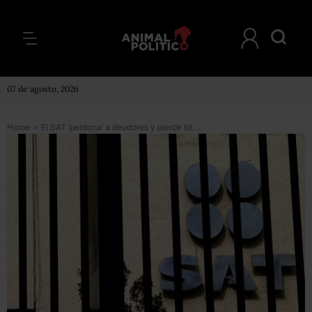
07 de agosto, 2026
Home
>
El SAT ‘perdona’ a deudores y pierde billones de pesos en recaudación anual