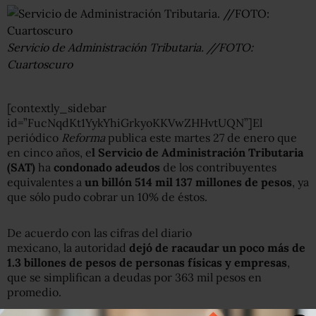
Servicio de Administración Tributaria. //FOTO:
Cuartoscuro
[contextly_sidebar
id=”FucNqdKt1YykYhiGrkyoKKVwZHHvtUQN”]El
periódico
Reforma
publica este martes 27 de enero que
en cinco años, e
l Servicio de Administración Tributaria
(SAT)
ha
condonado adeudos
de los contribuyentes
equivalentes a
un billón 514 mil 137 millones de pesos
, ya
que sólo pudo cobrar un 10% de éstos.
De acuerdo con las cifras del diario
mexicano,
la autoridad
dejó de racaudar un poco más de
1.3 billones de pesos de personas físicas y empresas
,
que se simplifican a deudas por 363 mil pesos en
promedio.