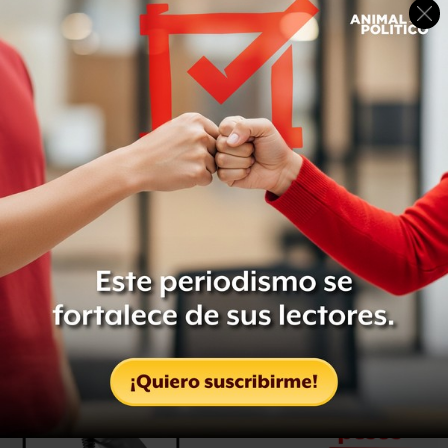
La autoridad fiscal da de baja un adeudo en
varias situaciones: cuando el causante “se pone a mano”,
es decir, paga lo que debe; cuando pierde el juicio con el
que exigía el pago, o cuando se queda sin bienes para
liquidar.
El SAT logró recuperar 138 mil 791 millones de pesos por
medio del pago de los contribuyentes. Aunque fueron
dados de baja, no todos los adeudos están completamente
perdidos.