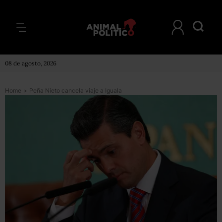
08 de agosto, 2026
Home
>
Peña Nieto cancela viaje a Iguala