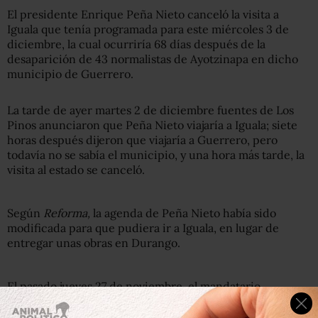
El presidente Enrique Peña Nieto canceló la visita a
Iguala que tenía programada para este miércoles 3 de
diciembre, la cual ocurriría 68 días después de la
desaparición de 43 normalistas de Ayotzinapa en dicho
municipio de Guerrero.
La tarde de ayer martes 2 de diciembre fuentes de Los
Pinos anunciaron que Peña Nieto viajaría a Iguala; siete
horas después dijeron que viajaría a Guerrero, pero
todavía no se sabía el municipio, y una hora más tarde, la
visita al estado se canceló.
Según
Reforma,
la agenda de Peña Nieto había sido
modificada para que pudiera ir a Iguala, en lugar de
entregar unas obras en Durango.
El pasado jueves 27 de noviembre, el mandatario
mexicano
anunció una serie de acciones para reforzar la
seguridad y adelantó un plan para Tierra Caliente
, que