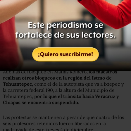
La Secretaría de Seguridad Pública de Oaxaca informó
que
alrededor de 700 automóviles se encuentran
varados en el tramo que va de
Matías Romero a
Palomares mientras que otros 650 vehículos se
encuentran parados en el tramo que va de Matías
Romero a Juchitán.
Además del bloqueo en Matías Romero, l
os maestros
realizan otros bloqueos en la región del Istmo de
Tehuantepec
, como el de la autopista que va a Ixtepec y
la carretera federal 190, a la altura del Municipio de
Tehuantepec,
por lo que el tránsito hacia Veracruz y
Chiapas se encuentra suspendido.
Las protestas se mantienen a pesar de que cuatro de los
seis profesores retenidos fueron liberados en la
madrugada de este jueves 4 de diciembre.