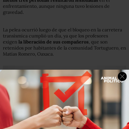
menos tres personas resultaron lesionadas
en el
enfrentamiento, aunque ninguna tuvo lesiones de
gravedad.
La pelea ocurrió luego de que el bloqueo en la carretera
transísmica cumplió un día, ya que los profesores
exigen
la liberación de sus compañeros
, que son
retenidos por habitantes de la comunidad Tortuguero, en
Matías Romero, Oaxaca.