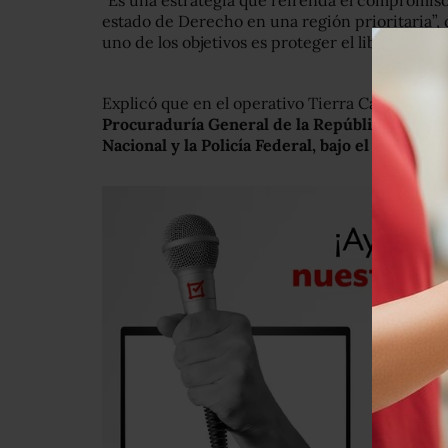
“Es una estrategia que refrenda el compromiso
estado de Derecho en una región prioritaria”, 
uno de los objetivos es proteger el libre tráns
Explicó que en el operativo Tierra Caliente
par
Procuraduría General de la República, el Cen
Nacional y la Policía Federal, bajo el mando d