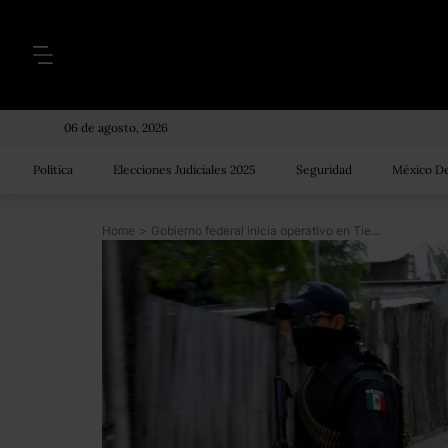
06 de agosto, 2026
Política
Elecciones Judiciales 2025
Seguridad
México De
Home
>
Gobierno federal inicia operativo en Tierra Caliente