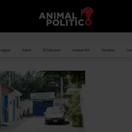
sigual
Salud
El Sabueso
Animal MX
Estados
Gén