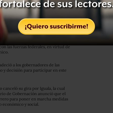
dades estatales conservarán liderazgo
on las fuerzas federales, en virtud de
nico.
adeció a los gobernadores de las
 y decisión para participar en este
canceló su gira por Iguala, la cual
tario de Gobernación anunció que el
errero para poner en marcha medidas
o económico y social.