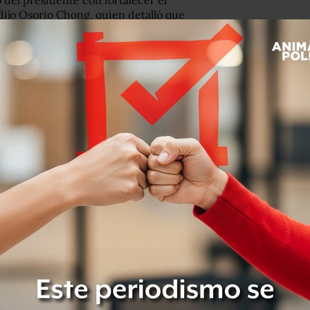
 del presidente con fortalecer el
dijo Osorio Chong, quien detalló que
ito en vías de comunicación.
ticipan la Secretaría de Marina, la
tro de Investigación y Seguridad
e la Secretaría de la Defensa Nacional
.