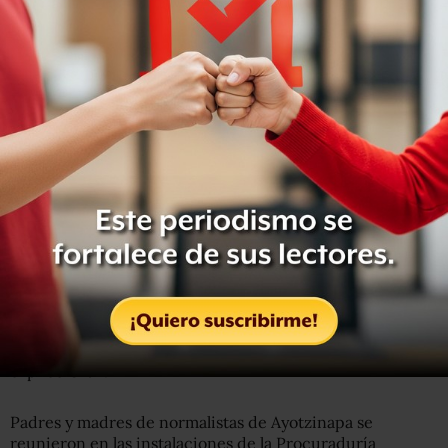
Felipe Cruz, padre de uno de los normalistas
de
Ayotzinapa desaparecidos, dijo que
pidieron al gobierno
federal triplicar la búsqueda de los jóvenes
y
permitir
que haya una amplia participación de los familiares en
la investigación.
“
Nosotros creemos que la PGR no ha abierto otras
líneas de investigación
. Se ha quedado solamente con la
línea de investigación del basurero de Cocula, no se
abren otras líneas más; hay otras líneas que permitirían
hacer una investigación distinta, pero la PGR ha quedado
sólo en esta línea, por eso le pedidos que explore otra”,
explicó Cruz.
Padres y madres de normalistas de Ayotzinapa se
reunieron en las instalaciones de la Procuraduría