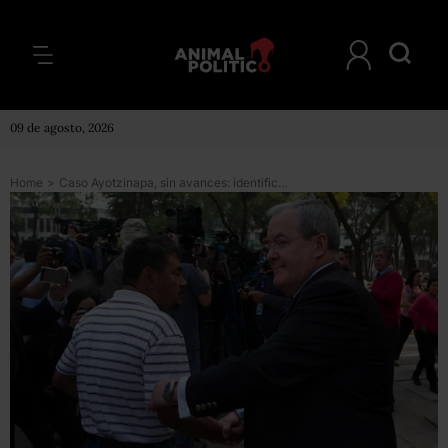
09 de agosto, 2026
Home
>
Caso Ayotzinapa, sin avances: identifican a otros 9 implicados, pero están prófugos