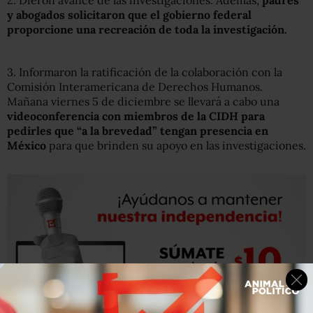
2. Dieron avance de las investigaciones. Además,
padres
y abogados solicitaron que el gobierno federal
proporcione una recreación de toda la investigación.
3. Informaron la ratificación de la colaboración con la
Comisión Interamericana de Derechos Humanos.
Mañana viernes 5 de diciembre se llevará a cabo una
videoconferencia con miembros de la CIDH para
pedirles que “a la brevedad” tengan presencia en
México
para que brinden su apoyo en las investigaciones.