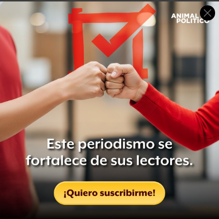
Sin embargo,
se precisa que el ejercicio de estos
derechos estará subordinado a las facultades de la
autoridad judicial, en los casos de responsabilidad
criminal o civil, y a las de la autoridad administrativa
,
por lo que toca a las limitaciones que impongan las leyes
sobre emigración, inmigración y salubridad general.