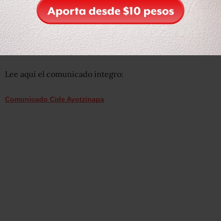
Procurador por minimizar lo que Ayotzinapa deja ver
sobre cómo se gobierna este país: l
a descarada
complicidad entre el crimen organizado y el Estado.
No
fue el narcotráfico, no fue un hecho aislado, no fueron
sicarios. Fue el Estado”, señalan.
Lee aquí el comunicado íntegro:
Comunicado Cide Ayotzinapa