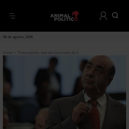
08 de agosto, 2026
Home
>
“Preocupante, que declaraciones de Karam sobre Ayotzinapa estén basadas en confesiones”: CIDE