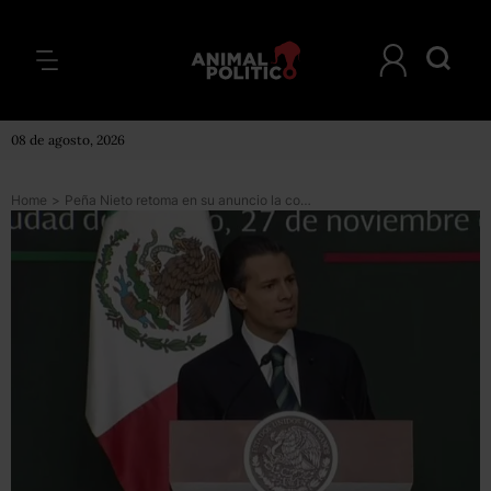
08 de agosto, 2026
Home
>
Peña Nieto retoma en su anuncio la consigna de las protestas: “todos somos Ayotzinapa”