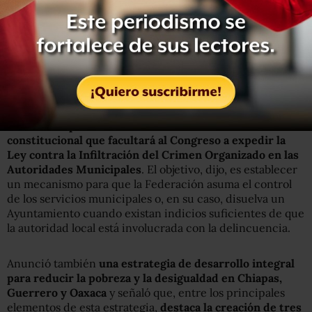
Además,
propuso que Tamaulipas, Jalisco Guerrero y
Michoacán sean los primeros estados que integren ese
modelo
, que se castigue a los presidentes municipales
que no entreguen el mando de las policías, así como a los
gobernadores que no lo asuman.
Otro de los puntos anunciados fue la reforma
constitucional que facultará al Congreso a expedir la
Ley contra la Infiltración del Crimen Organizado en las
Autoridades Municipales
. El objetivo, dijo, es establecer
un mecanismo para que la Federación asuma el control
de los servicios municipales o, en su caso, disuelva un
Ayuntamiento cuando existan indicios suficientes de que
la autoridad local está involucrada con la delincuencia.
Anunció también
una estrategia de desarrollo integral
para reducir la pobreza y la desigualdad en Chiapas,
Guerrero y Oaxaca
y señaló que, entre los principales
elementos de esta estrategia,
destaca la creación de tres