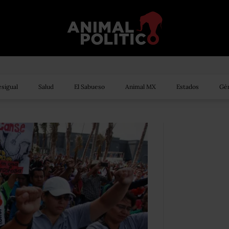
sigual
Salud
El Sabueso
Animal MX
Estados
Gén