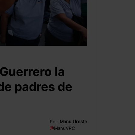
 Guerrero la
de padres de
Por:
Manu Ureste
@
ManuVPC