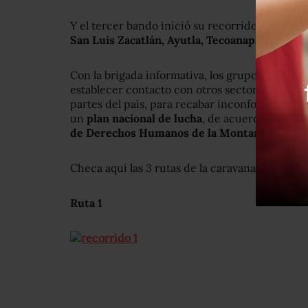
Y el tercer bando inició su recorrido hoy po
San Luis Zacatlán, Ayutla, Tecoanapa, Zihuata
Con la brigada informativa, los grupos de norm
establecer contacto con otros sectores que se
partes del país, para recabar inconformidades
un
plan nacional de lucha
, de acuerdo con la 
de Derechos Humanos de la Montaña Tlachin
Checa aquí las 3 rutas de la caravana:
Ruta 1