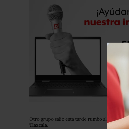
Otro grupo salió esta tarde rumbo al sur de M
Tlaxcala
.