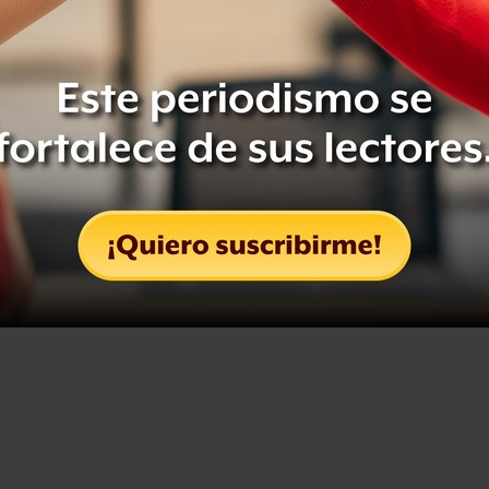
r municipios de Guerrero, como
Tlapa,
nejo, Atoyac y Acapulco.
alistas y padres de familia buscarán
 estén movilizando en diferentes
 y denuncias que permitan elaborar
convocatoria publicada por el
Centro
ollan
.