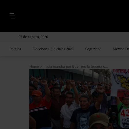
07 de agosto, 2026
Política
Elecciones Judiciales 2025
Seguridad
México De
Home
>
Inicia marcha por Guerrero la tercera caravana de padres de normalistas