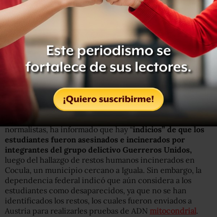
Esta confirmación oficial ocurre luego de que la Fiscalía
de Guerrero informara este 14 de noviembre que
obtuvo
el auto de formal prisión en contra de José Luis
Abarca
por los
delitos de homicidio calificado
en agravio
de seis personas,
en relación con los hechos del 26 y el
27 de septiembre.
Hasta el momento, la Procuraduría General de la
República (PGR), que investiga la desaparición de los
normalistas, ha informado que hay “
indicios” de que los
estudiantes fueron asesinados e incinerados por
integrantes del grupo delictivo Guerreros Unidos,
luego del hallazgo de restos humanos incinerados en
Cocula, un municipio cercano a Iguala. Sin embargo, la
dependencia federal indicó que aún considera a los
estudiantes como desaparecidos, ya que no se han
identificados los restos, los cuales fueron enviados a
Austria para realizarles pruebas de ADN
mitocondrial
.