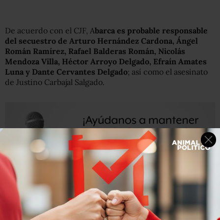
De acuerdo con el CJF, A
barca es probable responsable
del secuestro de Arturo Hernández Cardona, Ángel
Román Ramírez, Rafael Balderas Román, Nicolás
Mendoza Villa, Héctor Arroyo Delgado, Efraín Amates
Luna y Dante Cervantes Delgado
; así como el asesinato
de Justino Carbajal Salgado.