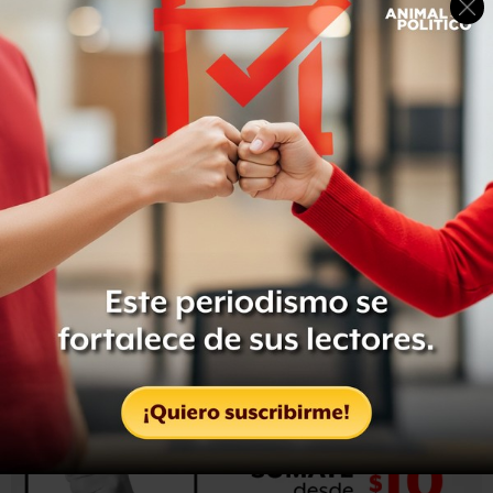
En el lugar de la manifestación se informa que en la
SEIDO sólo hay 11 detenidos, de los 15 que informó el
Comité Cerezo. Ellos son Ramón Domínguez Patlán, Atzin
Andrade González (de La Esmeralda), Juan Daniel López
Ávila, Laurence Maxwell Llabaca (posgrado en la UNAM,
es chileno), Luis Carlos Pichardo Moreno, Francisco
García Martínez, Hillary Anali González Olguín (FCPyS),
Liliana Garduño Ortega, Hugo Bautista Hernández
(FCPyS), Tania Ivonne Damián Rojas (FCPyS) y Roberto
César Jasso del Ángel.