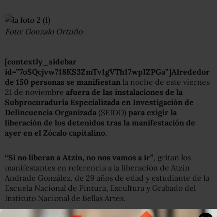
Foto: Gonzalo Ortuño
[contextly_sidebar
id=”7oSQcjvw718KS3ZmTv1gVTh17wpIZPGa”]Alrededor
de 150 personas se manifiestan
la noche de este viernes
21 de noviembre
afuera de las instalaciones de la
Subprocuraduría Especializada en Investigación de
Delincuencia Organizada
(SEIDO)
para exigir la
liberación de los detenidos tras la manifestación de
ayer en el Zócalo capitalino.
“Si no liberan a Atzin, no nos vamos a ir”
, gritan los
manifestantes en referencia a la liberación de Atzin
Andrade González, de 29 años de edad y estudiante de la
Escuela Nacional de Pintura, Escultura y Grabado del
Instituto Nacional de Bellas Artes.