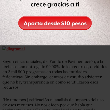
Fondo de Pavimentación, pero los diputados buscan que
lo mínimo asignado sean 5 mil millones, monto que
recibió en 2014.
Según cifras oficiales, del Fondo de Pavimentación, a la
fecha se han entregado 99.90% de los recursos, divididos
en 2 mil 800 programas en todas las entidades
federativas. Sin embargo, centros de estudio advierten
que no hay transparencia en cómo se utilizaron esos
recursos.
“No tenemos justificación ni análisis de impacto del uso
de esos recursos. No nos dicen por qué había que
pavimentar una calle en tal municipio de tal estado,