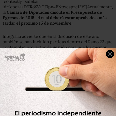
[contextly_sidebar
id=”cpozaaEfFRoXVzCJ3pn4BNtweapzcJ2V”]Actualmente,
la
Cámara de Diputados discute el Presupuesto de
Egresos de 2015
, el cual
deberá estar aprobado a más
tardar el próximo 15 de noviembre.
Integralia advierte que en la discusión de este año
también se han incluido partidas dentro del Ramo 23 que
contemplan proyectos de gestión para que los mismos
legisladores los promuevan en municipios o estados; u
obtengan comisiones y recompensas de los alcaldes y
gobernadores tras la asignación de recursos.
Los
fondos que están en la mira
son tres:
el fondo de
cultura, el fondo para infraestructura deportiva y el
fondo de pavimentación
que, en conjunto,
este año
recibieron 11 mil millones de pesos.
Por ejemplo, para 2015, el Proyecto de Presupuesto del
Ejecutivo sólo propone 2 mil millones de pesos para el