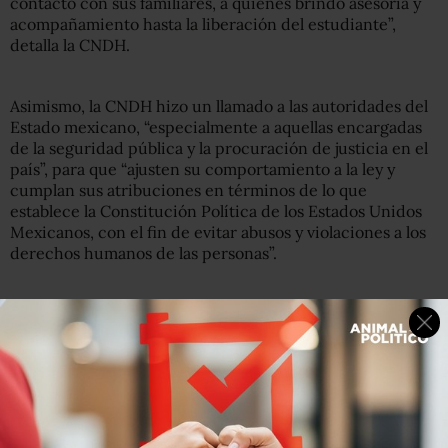
contacto con sus familiares, a quienes brindó asesoría y
acompañamiento hasta la liberación del estudiante”,
detalla la CNDH.
Asimismo, la CNDH hizo un llamado a las autoridades del
Estado mexicano, “especialmente a aquellas encargadas
de la seguridad pública y la procuración de justicia en el
país”, para que “ajusten su comportamiento a la ley y
cumplan sus atribuciones en términos de lo que
establece la Constitución Política de los Estados Unidos
Mexicanos, con el fin de evitar abusos y violaciones a los
derechos humanos de las personas”.
Como parte de su investigación, la Comisión Nacional
solicitará los informes respectivos a las autoridades
señaladas como responsables, y en su momento emitirá la
determinación correspondiente.