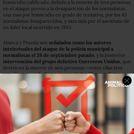
homicidio calificado, debido a la muerte de tres personas
en el ataque previo a la desaparición de los normalistas;
una más por homicidio en grado de tentativa, por los 43
normalistas desaparecidos, y otra más por el asesinato de
un líder local ocurrido en 2013.
Abarca y Pineda son
señalados como los autores
intelectuales del ataque de la policía municipal a
normalistas el 26 de septiembre pasado,
y la posterior
intervención del grupo delictivo Guerreros Unidos
, que
derivó en la muerte de seis personas —entre ellas tres
estudiantes— y la desaparición de los 43 normalistas.
El procurador general de la República,
Jesús Murillo
Karam
, ha dicho que la
intención del ataque
, que se
registró el 26 de septiembre, fue
evitar que los
estudiantes se manifestaran contra la presentación de
un informe de actividades de la esposa del alcalde
,
vinculada por las autoridades con el cártel de
narcotraficantes de los Beltrán Leyva.