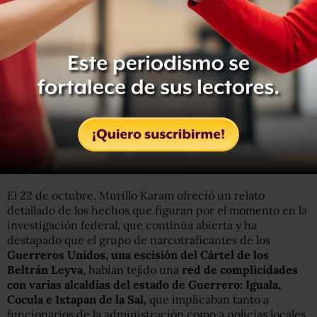
Karam ha dicho que
todavía no se conoce el paradero de
los jóvenes
pese a que en la investigación en curso
han
aparecido por el momento nueve fosas con un total de
30 cadáveres
. Según los informes preliminares, no
pertenecen a ninguno de los 43 estudiantes
desaparecidos, pero tampoco han sido identificados.
Un equipo de
antropología forense argentino está
realizando un segundo estudio de los restos
para
descartar posibles errores.
El 22 de octubre, Murillo Karam ofreció un relato
detallado de los hechos que figuran por el momento en la
investigación federal, que continúa abierta y ha
destapado que el grupo de narcotraficantes de los
Guerreros Unidos, una escisión del Cártel de los
Beltrán Leyva
, habían tejido una
red de complicidades
con varias alcaldías del estado de Guerrero: Iguala,
Cocula e Ixtapan de la Sal,
que implicaban tanto a
funcionarios de la administración como a policías locales.