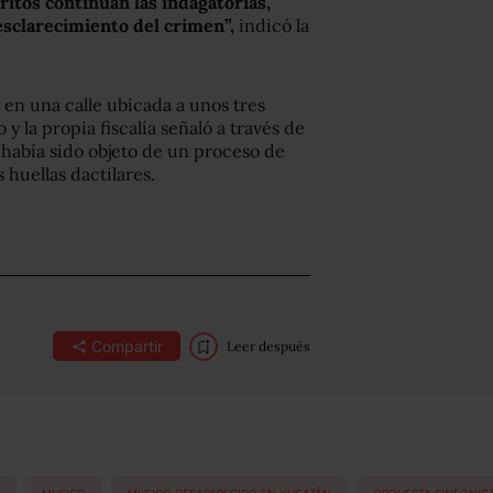
ritos continúan las indagatorias,
esclarecimiento del crimen”,
indicó la
 en una calle ubicada a unos tres
 la propia fiscalía señaló a través de
d había sido objeto de un proceso de
 huellas dactilares.
Compartir
Leer después
MUSICO
MÚSICO DESAPARECIDO EN YUCATÁN
ORQUESTA SINFONIC