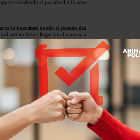
parecido desde el pasado día 16 ante
ares lo buscaban desde el pasado día
s el artista debió llegar un día antes a
s reuniones de trabajo. El día 13 fue
te fue asfixia mecánica por
es ministeriales procedieron al
núa la investigación correspondiente.