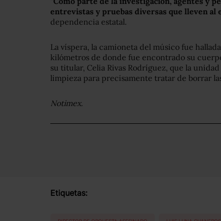
“
Como parte de la investigación, agentes y pe
entrevistas y pruebas diversas que lleven al 
dependencia estatal.
La víspera, la camioneta del músico fue hallada
kilómetros de donde fue encontrado su cuerpo y
su titular, Celia Rivas Rodríguez, que la unida
limpieza para precisamente tratar de borrar las
Notimex.
Etiquetas:
DIRECTOR DE ORQUESTA ASESINADO
LUIS LUNA GUANEROS