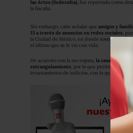
las Artes (Sedeculta),
fue reportado como desa
la fiscalía.
Sin embargo, cabe señalar que
amigos y famili
15 a través de anuncios en redes sociales
, pue
la Ciudad de México, en donde sostendría varia
el último que se le vio con vida.
De acuerdo con la necropsia,
la causa de muer
estrangulamiento
, por lo que peritos y agent
levantamiento de indicios, con lo que se conti