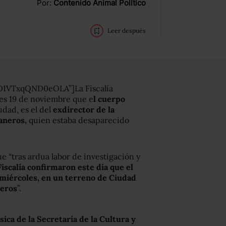
Por:
Contenido Animal Político
Leer después
O1VTxqQND0eOLA”]La Fiscalía
les 19 de noviembre que e
l cuerpo
udad, es el del
exdirector de la
aneros,
quien estaba desaparecido
 “tras ardua labor de investigación y
Fiscalía confirmaron este día que el
e miércoles, en un terreno de Ciudad
neros
”.
ica de la Secretaría de la Cultura y