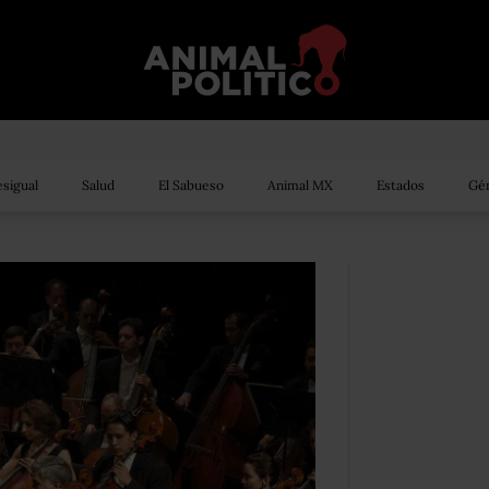
sigual
Salud
El Sabueso
Animal MX
Estados
Gén