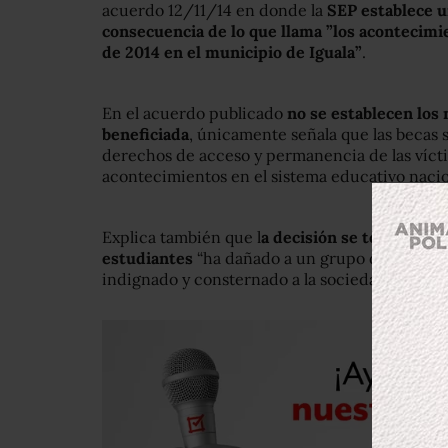
acuerdo 12/11/14 en donde la
SEP establece u
consecuencia de lo que llama ”los acontecim
de 2014 en el municipio de Iguala”
.
En el acuerdo publicado
no se establecen los 
beneficiada
, únicamente señala que las becas s
derechos de acceso y permanencia de las vícti
acontecimientos en el sistema educativo nacio
Explica también que l
a decisión se tomó debid
estudiantes
“ha dañado a un grupo de familias
indignado y consternado a la sociedad en gener