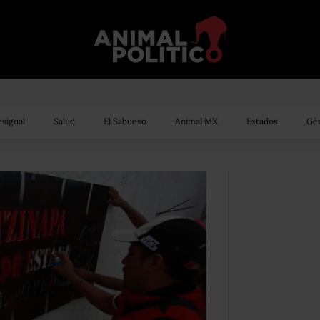
sigual
Salud
El Sabueso
Animal MX
Estados
Gén