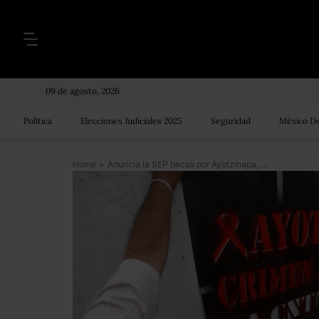
09 de agosto, 2026
Política
Elecciones Judiciales 2025
Seguridad
México De
Home
>
Anuncia la SEP becas por Ayotzinapa, aunque no informa para quién