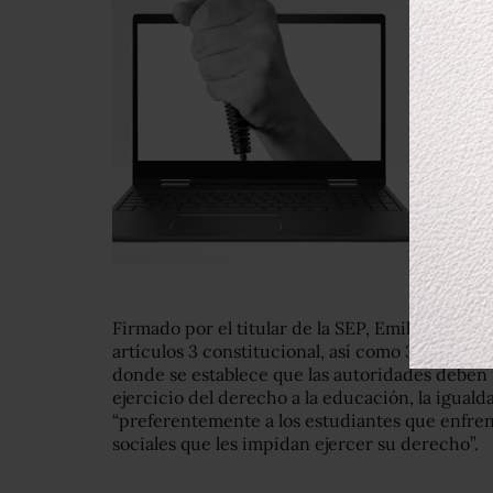
Firmado por el titular de la SEP, Emilio Chuayf
artículos 3 constitucional, así como 32 y 33 d
donde se establece que las autoridades deben 
ejercicio del derecho a la educación, la iguald
“preferentemente a los estudiantes que enfre
sociales que les impidan ejercer su derecho”.