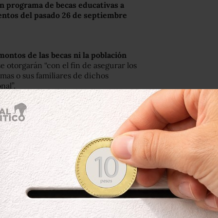
n programa de becas educativas a
ientos del pasado 26 de septiembre
montos de las becas ni la población
e otorgarán “con el fin de asegurar los
mas o sus familiares de dichos
nal”.
o a que la desaparición de los
 en el estado de Guerrero y ha
al”.