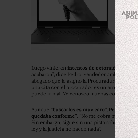
Luego vinieron
intentos de extorsión sobre e
acabaron”, dice Pedro, vendedor ambulante de a
abogado que le asignó la Procuraduría del Estad
una cita con el procurador es un arma de dos 
puede ir mal. Yo conozco muchas cosas de acá
Aunque
“buscarlos es muy caro”, Pedro consi
quedaba conforme”
. “No me cobra mucho y ya 
Sin embargo, sigue sin una pista sobre el parad
ley y la justicia no hacen nada”.