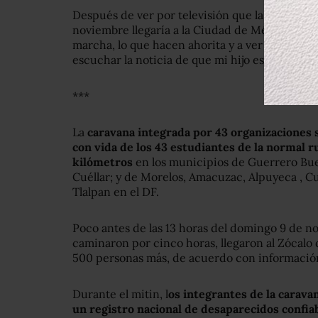
Después de ver por televisión que la caravana, 
noviembre llegaría a la Ciudad de México, vino
marcha, lo que hacen ahorita y a ver qué logro 
escuchar la noticia de que mi hijo está vivo o ya
***
La
caravana integrada por 43 organizaciones s
con vida de los 43 estudiantes de la normal r
kilómetros
en los municipios de Guerrero Bue
Cuéllar; y de Morelos, Amacuzac, Alpuyeca , C
Tlalpan en el DF.
Poco antes de las 13 horas del domingo 9 de no
caminaron por cinco horas, llegaron al Zócalo d
500 personas más, de acuerdo con información
Durante el mitin, l
os integrantes de la carava
un registro nacional de desaparecidos confia