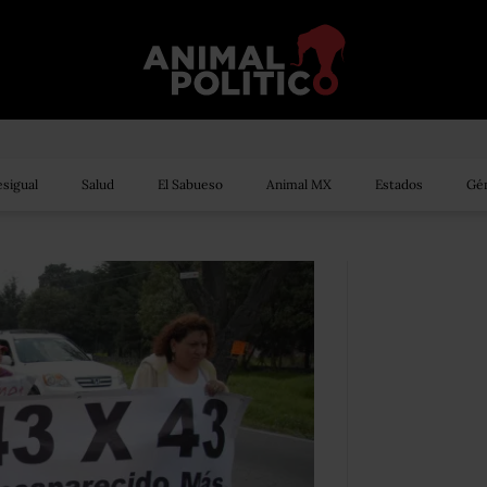
sigual
Salud
El Sabueso
Animal MX
Estados
Gén