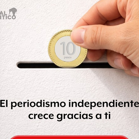
l supuesto paradero de su hijo.
“Me
rtículos de plástico para el hogar. El
o de México le advirtió: “si te saco
filos, como te puede ayudar, como te
 adentro”.
guió a otro abogado “porque no me
fuimos a la PGR y ya está la denuncia”.
ero de su hijo por eso sentencia “la