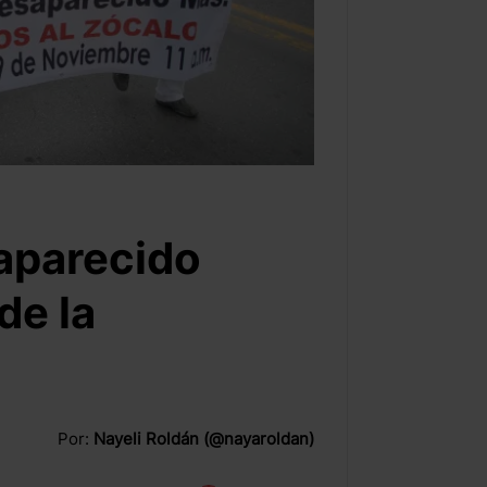
aparecido
de la
Por:
Nayeli Roldán (@nayaroldan)