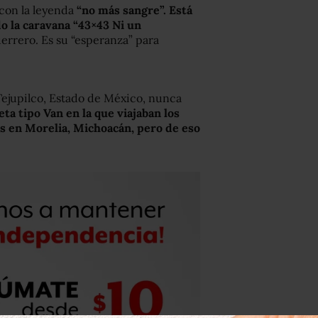
 con la leyenda
“no más sangre”. Está
o la caravana “43×43 Ni un
uerrero. Es su “esperanza” para
ejupilco, Estado de México, nunca
ta tipo Van en la que viajaban los
s en Morelia, Michoacán, pero de eso