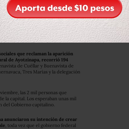
que salió de Iguala, Guerrero el 4 de
 a buscar ayuda. “Me dio ánimo ver la
con ellos. No me sana el dolor, hasta
 falleció”.
ociales que reclaman la aparición
ural de Ayotzinapa, recorrió 194
navista de Cuéllar y Buenavista de
uernavaca, Tres Marías y la delegación
viembre, las 2 mil personas que
e la capital. Los esperaban unas mil
 del Gobierno capitalino.
na anunciaron su intención de crear
ble
, toda vez que el gobierno federal