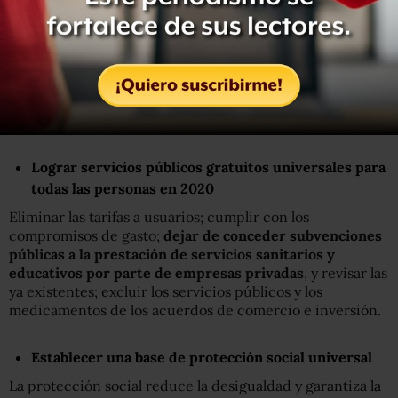
de los beneficiarios reales; intercambio multilateral y
automático de información fiscal, también con los países
en desarrollo que no puedan proporcionar esa
información; acabar con el uso de paraísos fiscales, a
través de una lista negra y de sanciones; hacer que las
empresas tributen en función de su actividad económica
real.
Lograr servicios públicos gratuitos universales para
todas las personas en 2020
Eliminar las tarifas a usuarios; cumplir con los
compromisos de gasto;
dejar de conceder subvenciones
públicas a la prestación de servicios sanitarios y
educativos por parte de empresas privadas
, y revisar las
ya existentes; excluir los servicios públicos y los
medicamentos de los acuerdos de comercio e inversión.
Establecer una base de protección social universal
La protección social reduce la desigualdad y garantiza la