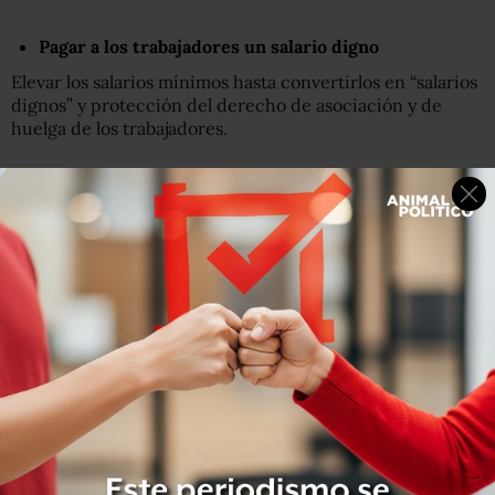
Pagar a los trabajadores un salario digno
Elevar los salarios mínimos hasta convertirlos en “salarios
dignos” y protección del derecho de asociación y de
huelga de los trabajadores.
Distribuir la carga fiscal de forma justa y equitativa
Trasladar la carga tributaria del trabajo y el consumo al
patrimonio, el capital y las rentas derivados de dichos
bienes; transparencia sobre los incentivos fiscales;
aplicar impuestos nacionales sobre el capital y explorar la
posibilidad de un impuesto mundial sobre la riqueza.
Subsanar los vacíos legales en la fiscalidad
internacional y las deficiencias en su gobernanza
Creación de un nuevo organismo mundial de
gobernanza para cuestiones fiscales
; elaboración de
informes públicos esglosados por país; registros públicos