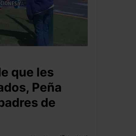
e que les
ados, Peña
 padres de