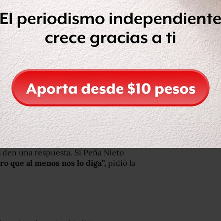
cuentan que sólo una persona del
idencia se ha acercado al
ofrecerles atención, aunque desde
 con el Presidente no han vuelto a
l y de la PGR,
pero con ellos ya
tos, y no ha pasado nada
. Nosotros
s ver al Presidente Peña Nieto
“,
puesta del mandatario.
cercamientos con Presidencia.
Por
 den una respuesta. Si Peña Nieto
ro que al menos nos lo diga”,
pidió la