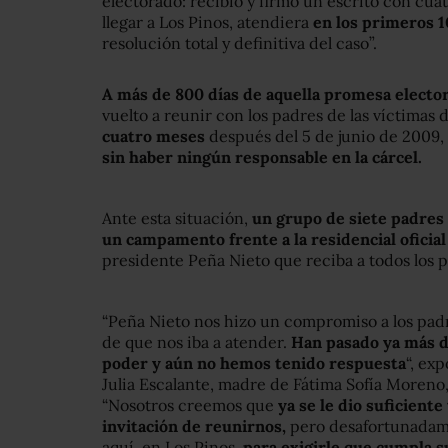
electorado: recibió y firmó un escrito con cua
llegar a Los Pinos, atendiera
en los primeros 1
resolución total y definitiva del caso”.
A más de 800 días de aquella promesa elector
vuelto a reunir con los padres de las víctimas 
cuatro meses
después del 5 de junio de 2009,
sin haber ningún responsable en la cárcel.
Ante esta situación,
un grupo de siete padres 
un campamento frente a la residencial oficial
presidente Peña Nieto que reciba a todos los p
“Peña Nieto nos hizo un compromiso a los padr
de que nos iba a atender.
Han pasado ya más d
poder y aún no hemos tenido respuesta
“, ex
Julia Escalante, madre de Fátima Sofía Moreno,
“Nosotros creemos que
ya se le dio suficiente
invitación de reunirnos,
pero desafortunadame
aquí, en Los Pinos,
para exigirle que cumpla s