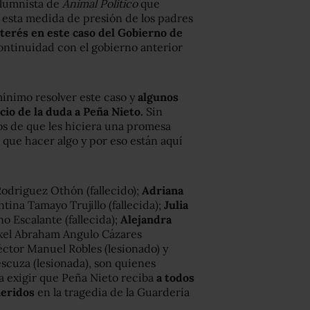
olumnista de
Animal Político
que
 esta medida de presión de los padres
nterés en este caso del Gobierno de
continuidad con el gobierno anterior
mínimo resolver este caso y
algunos
cio de la duda a Peña Nieto.
Sin
os de que les hiciera una promesa
que hacer algo y por eso están aquí
Rodriguez Othón (fallecido);
Adriana
tina Tamayo Trujillo (fallecida);
Julia
o Escalante (fallecida);
Alejandra
Axel Abraham Angulo Cázares
ctor Manuel Robles (lesionado) y
escuza (lesionada), son quienes
ra exigir que Peña Nieto reciba
a todos
heridos
en la tragedia de la Guardería