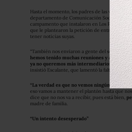
Hasta el momento, los padres de las víctimas 
departamento de Comunicación Social de Pres
campamento que instalaron en Los Pinos para 
que le plantearon la petición de entrevistarse
tener noticias suyas.
“También nos enviaron a gente del seguro socia
hemos tenido muchas reuniones y acercamien
ya no queremos más intermediarios, queremo
insistió Escalante, que lamentó la falta de res
“La verdad es que no vemos ningún tipo de a
eso vamos a mantener el plantón hasta que nos
dice que no nos va a recibir, pues está bien,
pe
madre de familia.
“Un intento desesperado”