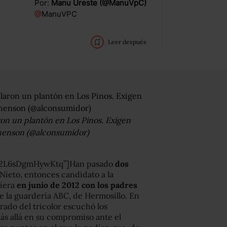
Por:
Manu Ureste (@ManuVpC)
@
ManuVPC
Leer después
ron un plantón en Los Pinos. Exigen
shenson (@alconsumidor)
Ni2L6sDgmHywKtq”]Han pasado
dos
ieto, entonces candidato a la
niera
en junio de 2012 con los padres
 la guardería ABC, de Hermosillo. En
ado del tricolor escuchó los
ás allá en su compromiso ante el