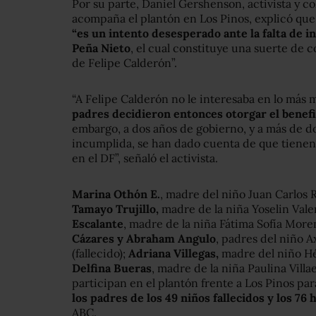
Por su parte, Daniel Gershenson, activista y c
acompaña el plantón en Los Pinos, explicó que
“es un intento desesperado ante la falta de i
Peña Nieto
, el cual constituye una suerte de 
de Felipe Calderón”.
“A Felipe Calderón no le interesaba en lo más 
padres decidieron entonces otorgar el benefi
embargo, a dos años de gobierno, y a más de d
incumplida, se han dado cuenta de que tienen 
en el DF”, señaló el activista.
Marina Othón E.
, madre del niño Juan Carlos 
Tamayo Trujillo,
madre de la niña Yoselin Valen
Escalante
, madre de la niña Fátima Sofía Moren
Cázares y Abraham Angulo
, padres del niño 
(fallecido);
Adriana Villegas,
madre del niño Hé
Delfina Bueras
, madre de la niña Paulina Villa
participan en el plantón frente a Los Pinos pa
los padres de los 49 niños fallecidos y los 76 
ABC.