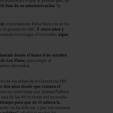
tro puntos en el que le pedían que, de
00 días de su administración
“la
al,
el presidente Peña Nieto no se ha
de la guardería ABC.
Y cinco años y
 cuando tuvo lugar el incendio,
sigue
instaló desde el lunes 6 de octubre
 de Los Pinos
, para exigir al
adres afectados.
es de los niños de la Guardería ABC
e dos años desde que tomara el
pone en entrevista con
Animal Político
 una de las 49 víctimas del incendio.
 tiempo para que de él saliera la
nte no ha sido así, y por eso estamos
u palabra”
, añadió la madre de