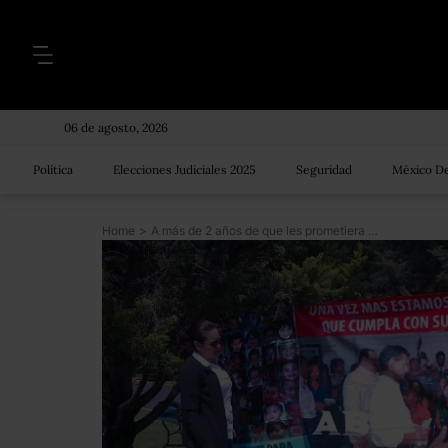
06 de agosto, 2026
Política
Elecciones Judiciales 2025
Seguridad
México De
Home
>
A más de 2 años de que les prometiera resultados, Peña Nieto no recibe a padres de Guardería ABC