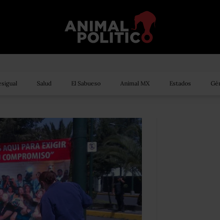
sigual
Salud
El Sabueso
Animal MX
Estados
Gén