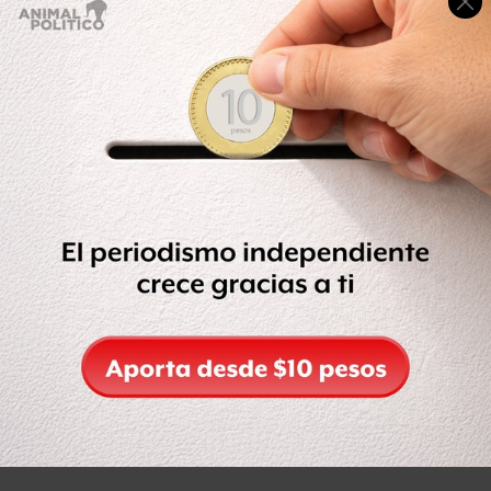
Luego que alguien
le diera gane
a Marvel al filtrar el
avance de Avengers 2: La Era de Ultron en redes sociales,
la compañía tuvo que subir el avance oficial de la cinta a
su canal oficial de YouTube.
Compartir
Leer después
Etiquetas:
AVENGERS
MARVEL
VIDEO