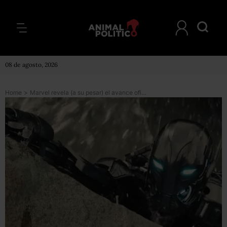
08 de agosto, 2026
Home
>
Marvel revela (a su pesar) el avance oficial de <i>Avengers 2: La Era de Ultron</i>