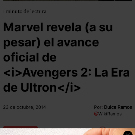
1
minuto
de lectura
Marvel revela (a su
pesar) el avance
oficial de
<i>Avengers 2: La Era
de Ultron</i>
23 de octubre, 2014
Por:
Dulce Ramos
@
WikiRamos
Compartir
Leer después