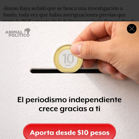
Alonso Raya señaló que se busca una investigación a
fondo, toda vez que había averiguaciones previas que
tenía la PGR a través de la Subprocuraduría Especializada
en Investigación en Delincuencia Organizada (Seido) en
contra del presidente municipal de Iguala y algunos otros
funcionarios.
El coordinador del Partido de la Revolución Democrática
dijo que su partido ha sido claro en el sentido de que no
serán “tapadera de nadie”.