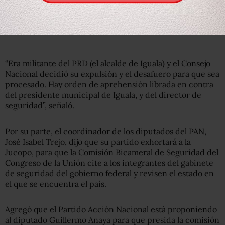
“Era militante del PRD (el alcalde de Iguala) y el Consejo
Nacional decidió su expulsión y el desafuero para que sea
procesado. Hay orden de aprehensión librada en contra
del presidente municipal de Iguala, y del director de
seguridad”, señaló.
Por su parte, el coordinador de los diputados del PAN,
José Isabel Trejo, dijo que su partido exhortará a la
Jucopo, para que la Comisión Bicameral de Seguridad del
Congreso de la Unión cite a los integrantes del gabinete
de seguridad del gobierno federal y revisen el estado en
el que se encuentra el país.
Agregó que el Partido Acción Nacional está proponiendo
al diputado Guillermo Anaya para que presida la comisión