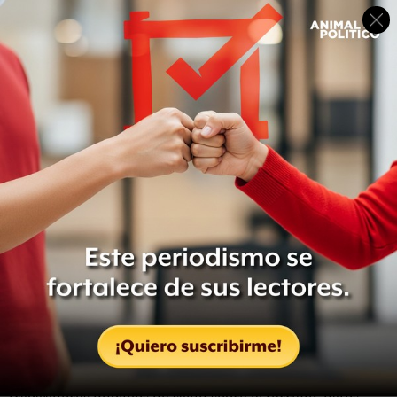
también se está utilizando para trazar y predecir la
propagación de la malaria en Kenia.
Sin embargo, Oliver aclara que los datos de celulares sólo
“dan una imagen parcial de lo que está pasando”.
¿Medidas eficaces?
Para obtener una visión más completa, se necesitan más
fuentes de datos y la capacidad de analizarlos de forma
rápida, dicen los expertos.
“El análisis de grandes datos tiene por objeto agrupar
muchas fuentes de información diferentes con la
finalidad de encontrar patrones,” dice Frances Dare,
director gerente de Accenture Health.
“Tenemos clínicas, informes médicos, informes de
prensa, comentarios en las redes sociales, información de