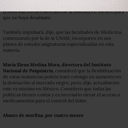
por la que
Cofepris creará un directorio
que centralice
la información del mercado de la morfina en México para
que no haya desabasto.
También impulsará, dijo, que las facultades de Medicina,
comenzando por la de la UNAM, incorporen en sus
planes de estudio asignaturas especializadas en esta
materia.
María Elena Medina Mora, directora del Instituto
Nacional de Psiquiatría
, consideró que la flexibilización
de estas sustancias podría traer consigo un aumento en
la desviación al mercado negro, pero, dijo, actualmente
éste es mínimo en México. Consideró que todas las
políticas tienen costos y es necesario elevar el acceso a
medicamentos para el control del dolor.
Abasto de morfina, por cuatro meses