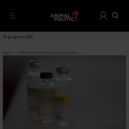
06 de agosto, 2026
Home
>
Cofepris flexibiliza reglas para recetar morfina