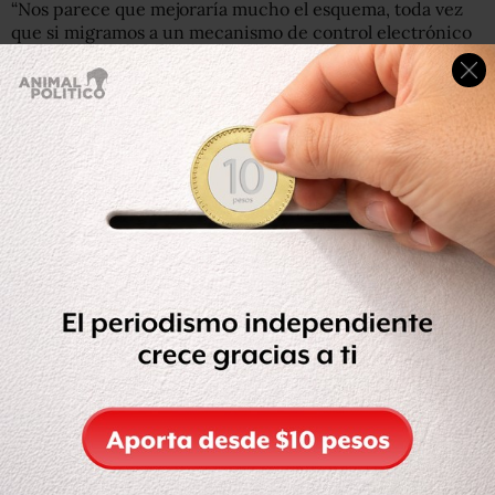
“Nos parece que mejoraría mucho el esquema, toda vez
que si migramos a un mecanismo de control electrónico
de libros vamos a incrementar nuestra capacidad de
revisión tanto en horas administrativas para entregar los
libros como para las actividades de auditoría sanitaria…
En horas utilizadas por la autoridad para hacer los
balances de los libros electrónicos, nos vamos a ahorrar la
mitad de horas administrativas a efecto de hacer los
balances de los libros, esto va a redundar desde luego en
más acceso”, indicó.
Según Arriola, de implementar esta estrategia,
México se
convertirá en uno de los pocos países que contaría con
libros de control electrónicos
, junto con
Costa Rica y
España
, que ya lo hacen y dijo, tienen un mayor acceso a
morfina que México.
Indicó que actualmente se desconoce la cantidad de
productores de morfina en el mercado, las existencias de
producto y su capacidad productiva, así como del
número de farmacias autorizadas para comercializarla,