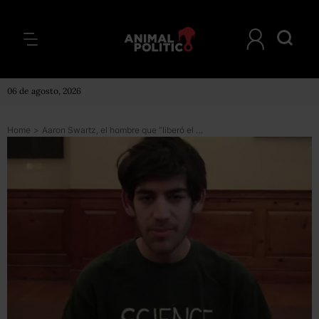
06 de agosto, 2026
Home
>
Aaron Swartz, el hombre que “liberó el conocimiento”