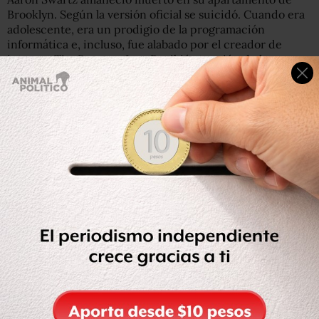
Brooklyn. Según la versión oficial se suicidó. Cuando era
adolescente, era un prodigio de la programación
informática e, incluso, fue alabado por el creador de
internet Tim Berners-Lee. Recibió atención de los
medios después de la recolección de artículos de revistas
académicas JSTOR. Fue cofundador de Reddit y Demand
Progress, y previamente cofundó la Progressive Change
Campaign Committee. Asimismo fue director técnico de
Open Library. Después de emerger como un pionero del
activismo en internet, la educación y la política, fue
acusado de varios cargos federales en 2011 y 2012, lo que
desencadenó una compleja cadena de acontecimientos.
Ve aquí el documental sobre la vida de Swartz, el cual está
disponible gratis en internet por el uso de licencias
Creative Commons.
Compartir
Leer después