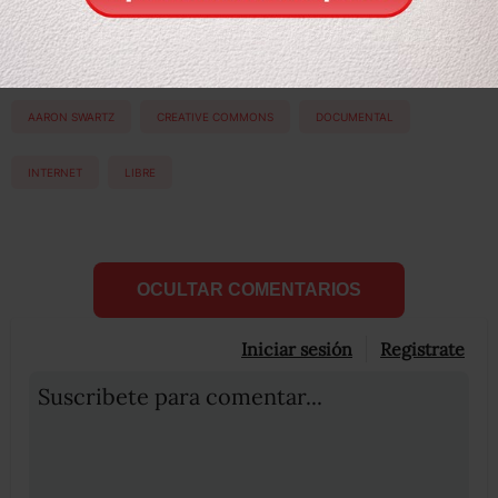
Etiquetas:
AARON SWARTZ
CREATIVE COMMONS
DOCUMENTAL
INTERNET
LIBRE
OCULTAR COMENTARIOS
Iniciar sesión
Registrate
Suscribete para comentar...