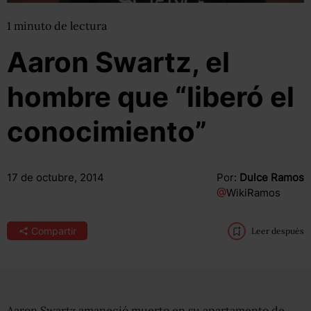
1
minuto
de lectura
Aaron Swartz, el
hombre que “liberó el
conocimiento”
17 de octubre, 2014
Por:
Dulce Ramos
@
WikiRamos
Compartir
Leer después
Aaron Swartz amaneció muerto en su apartamento de