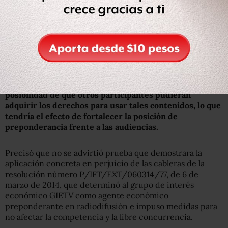
confluyen para evitar que el agente económico
preponderante en el sector de radiodifusión adquiera en
exclusiva los derechos de transmisión de contenidos de
amplias audiencias y no son replicables, para
transmitirlos a través de sus señales radiodifundidas,
destacó.
El juzgado precisó que con ello de facto
se eliminaría la
posibilidad de que otros participantes pudieran
adquirir los derechos para usar tales contenidos, lo que
tendría el efecto de fortalecer la posición de
preponderancia frente a las audiencias.
Precisó que no se advirtió prueba que demostrara la
aplicación concreta en perjuicio de las cableras de la
resolución número P/IFT/EXT/060314/77, de 6 de
marzo de 2014, que determinó al grupo de interés
económico GIETV como agente económico
preponderante en radiodifusión e impuso medidas para
no afectar la competencia y la libre concurrencia.