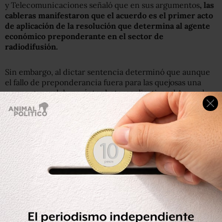
y Telecomunicaciones señaló que en sus argumentos
, las
cableras manifestaron que el acuerdo es el primer acto
de aplicación de la resolución que determina al agente
económico preponderante en el sector de
radiodifusión.
Sin embargo, al dictar sentencia determinó que aunque
el fallo de preponderancia fuera para las quejosas una
norma general de carácter heteroaplicativa, el Acuerdo
de Contenidos no es un acto de aplicación de dicha
resolución, pues solamente pormenoriza aspectos
específicos de dicha resolución.
Como la identificación de contenidos audiovisuales
relevantes que el agente preponderante está impedido
adquirir en función de su carácter no replicable y alto
nivel esperado de audiencia regional o nacional, con base
en los registros históricos de eventos similares, subrayó.
Los dos actos son un sistema normativo indisociable que