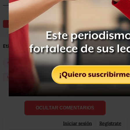
Compartir
Leer después
Etiquetas:
ANUNCIO
APOYO
HUMANITARIAS
LABORES
MEXICO
ONU
PEÑA
OCULTAR COMENTARIOS
Iniciar sesión
Registrate